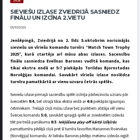
2025
SIEVIEŠU IZLASE ZVIEDRIJĀ SASNIEDZ
FINĀLU UN IZCĪNA 2.VIETU
05/10/2025
Jenšēpingā, Zviedrijā no 2. līdz 5.oktobrim norisinājās
sieviešu un vīriešu komandu turnīrs “Match Town Trophy
2025”, kurā startēja arī mūsu abas izlases. Sacensību
finālu sasniedza Evelīnas Barones vadītā komanda, kas
tikai ekstra endā ar 5:7 piekāpās Torildas Bjornstadas
Norvēģijas komandai. Savukārt vīriešu izlase noslēdza
turnīru pamatkārtā ar vienu uzvaru četrās spēlēs.
Sieviešu izlase pirmajā sacensību spēlē izcīnīja pārliecinošu uzvaru pār
šveicietēm
9:4
, bet otrajā tikai ekstra endā ar
4:6
piekāpās Igaunijas
četriniekam. Trešajā cīņā mūsu izlase bez punktiem atstāja vēl vienu
Šveices komandu
5:0
, savukārt spraigā spēlē ar zviedrietēm izdevās
tikt pie trešā panākuma
8:5
.
Iekļūšana play-off kārtā izšķīrās
pamatturnīra pēdējā cīņā pret šī turnīra favorītes Mariannes Roervikas
(Norvēģija) komandu. Ar lielisku Barones pēdējo metienu izdevās iegūt