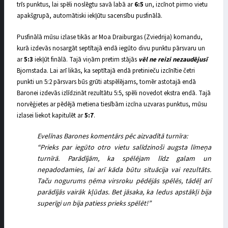
trīs punktus, lai spēli noslēgtu savā labā ar
6:5
un, izcīnot pirmo vietu
apakšgrupā, automātiski iekļūtu sacensību pusfinālā.
Pusfinālā mūsu izlase tikās ar Moa Draiburgas (Zviedrija) komandu,
kurā izdevās nosargāt septītajā endā iegūto divu punktu pārsvaru un
ar
5:3
iekļūt finālā. Tajā viņām pretim stājās
vēl ne reizi nezaudējusī
Bjornstada. Lai arī likās, ka septītajā endā pretinieču izcīnītie četri
punkti un 5:2 pārsvars būs grūti atspēlējams, tomēr astotajā endā
Baronei izdevās izlīdzināt rezultātu 5:5, spēli novedot ekstra endā. Tajā
norvēģietes ar pēdējā metiena tiesībām izcīna uzvaras punktus, mūsu
izlasei liekot kapitulēt ar
5:7
.
Evelīnas Barones komentārs pēc aizvadītā turnīra:
“Prieks par iegūto otro vietu salīdzinoši augsta līmeņa
turnīrā. Parādījām, ka spēlējam līdz galam un
nepadodamies, lai arī kāda būtu situācija vai rezultāts.
Taču nogurums ņēma virsroku pēdējās spēlēs, tādēļ arī
parādījās vairāk kļūdas. Bet jāsaka, ka ledus apstākļi bija
superīgi un bija patiess prieks spēlēt!”