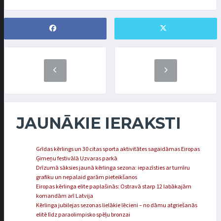
JAUNĀKIE IERAKSTI
Grīdas kērlings un 30 citas sporta aktivitātes sagaidāmas Eiropas
Ģimeņu festivālā Uzvaras parkā
Drīzumā sāksies jaunā kērlinga sezona: iepazīsties ar turnīru
grafiku un nepalaid garām pieteikšanos
Eiropas kērlinga elite paplašinās: Ostravā starp 12 labākajām
komandām arī Latvija
Kērlinga jubilejas sezonas lielākie lēcieni – no dāmu atgriešanās
elitē līdz paraolimpisko spēļu bronzai