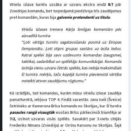
Vīriešu izlase turnīru uzsāka ar uzvaru ekstra endā
8:7
pār
Zviedrijas komandu, bet turpinājumā piedzīvoja trīs zaudējumus
pret komandām, kuras bija
galvenie pretendenti uz titulu
.
Vīriešu izlases trenera Kārļa Smilgas komentārs pēc
aizvadītā turnīra:
“Ļoti vērtīgs turnīrs sagatavošanās posmā uz Eiropas
čempionātu. Ļoti stiprs grupas sastāvs uz izcila ledus.
Katrai spēlei bija savs uzdevums komandas izaugsmei,
taktikai, sadarbībai un spēlētāju komunikācijai. Komanda
izcīnīja vienu uzvaru četrās spēlēs, kas nebija maksimālais
šī turnīra mērķis, taču kopējā turnīra pievienotā vērtība
noteikti atsver zaudējumu rūgtumu.”
Kā izrādījās, tad komandas, kurām mūsu vīriešu izlase zaudēja
pamatturnīrā, iekļuva TOP 4. Finālā sacentās Jana Iseli (Šveice)
četrinieks ar Kamerona Brīsa komandu no Skotijas, kur šī turnīra
pasaules rangā visaugtāk
esošais Brīss pārliecinoši triumfēja ar
7:2
, izcīnot uzvaras visās spēlēs. Savukārt par 3.vietu cīnījās
Frederiks Nīmans (Zviedrija) ar Orrinu Karsonu no Skotijas. Šajā