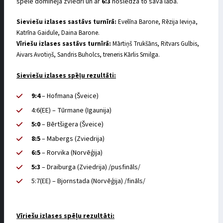
spēlē dominēja zviedri un ar
6:3
noslēdza to savā labā.
Sieviešu izlases sastāvs turnīrā:
Evelīna Barone, Rēzija Ieviņa,
Katrīna Gaidule, Daina Barone.
Vīriešu izlases sastāvs turnīrā:
Mārtiņš Trukšāns, Ritvars Gulbis,
Aivars Avotiņš, Sandris Buholcs, treneris Kārlis Smilga.
Sieviešu izlases spēļu rezultāti:
9:4
– Hofmana (Šveice)
4:6(EE) – Tūrmane (Igaunija)
5:0
– Bērtšigera (Šveice)
8:5
– Mabergs (Zviedrija)
6:5
– Rorvika (Norvēģija)
5:3
– Draiburga (Zviedrija) /pusfināls/
5:7(EE) – Bjornstada (Norvēģija) /fināls/
Vīriešu izlases spēļu rezultāti: