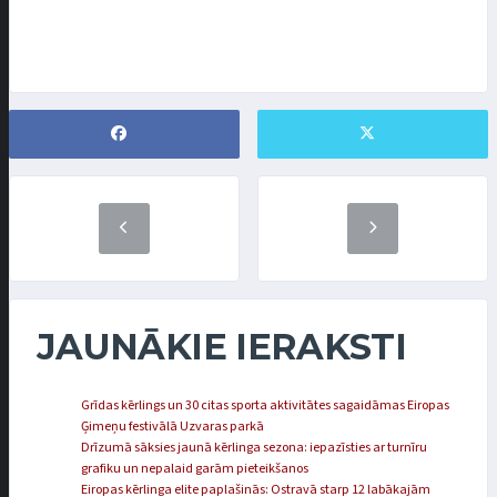
JAUNĀKIE IERAKSTI
Grīdas kērlings un 30 citas sporta aktivitātes sagaidāmas Eiropas
Ģimeņu festivālā Uzvaras parkā
Drīzumā sāksies jaunā kērlinga sezona: iepazīsties ar turnīru
grafiku un nepalaid garām pieteikšanos
Eiropas kērlinga elite paplašinās: Ostravā starp 12 labākajām