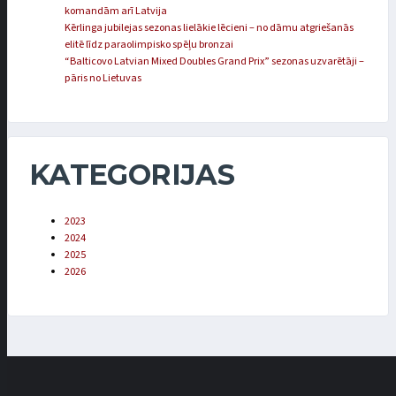
komandām arī Latvija
Kērlinga jubilejas sezonas lielākie lēcieni – no dāmu atgriešanās
elitē līdz paraolimpisko spēļu bronzai
“Balticovo Latvian Mixed Doubles Grand Prix” sezonas uzvarētāji –
pāris no Lietuvas
KATEGORIJAS
2023
2024
2025
2026