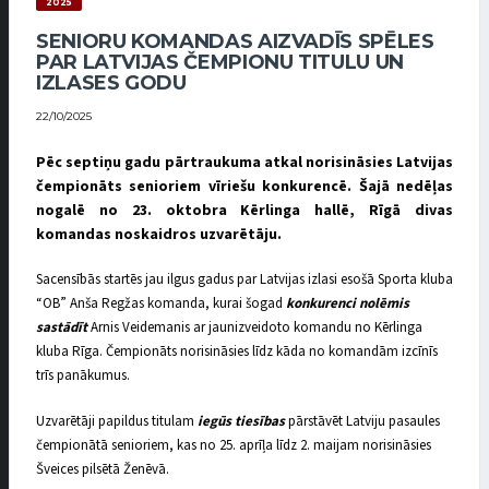
2025
SENIORU KOMANDAS AIZVADĪS SPĒLES
PAR LATVIJAS ČEMPIONU TITULU UN
IZLASES GODU
22/10/2025
Pēc septiņu gadu pārtraukuma atkal norisināsies Latvijas
čempionāts senioriem vīriešu konkurencē. Šajā nedēļas
nogalē no 23. oktobra Kērlinga hallē, Rīgā divas
komandas noskaidros uzvarētāju.
Sacensībās startēs jau ilgus gadus par Latvijas izlasi esošā Sporta kluba
“OB” Anša Regžas komanda, kurai šogad
konkurenci nolēmis
sastādīt
Arnis Veidemanis ar jaunizveidoto komandu no Kērlinga
kluba Rīga. Čempionāts norisināsies līdz kāda no komandām izcīnīs
trīs panākumus.
Uzvarētāji papildus titulam
iegūs tiesības
pārstāvēt Latviju pasaules
čempionātā senioriem, kas no 25. aprīļa līdz 2. maijam norisināsies
Šveices pilsētā Ženēvā.