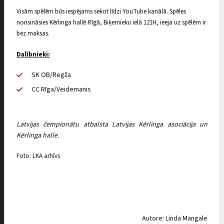
Visām spēlēm būs iespējams sekot līdzi YouTube kanālā. Spēles
norisināsies Kērlinga hallē Rīgā, Biķernieku ielā 121H, ieeja uz spēlēm ir
bez maksas.
Dalībnieki:
SK OB/Regža
CC Rīga/Veidemanis
Latvijas čempionātu atbalsta Latvijas Kērlinga asociācija un
Kērlinga halle.
Foto: LKA arhīvs
Autore: Linda Mangale