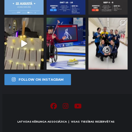
FOLLOW ON INSTAGRAM
LATVIJAS KĒRLINGA ASSOCIĀJICA | VISAS TIESĪBAS REZERVĒTAS