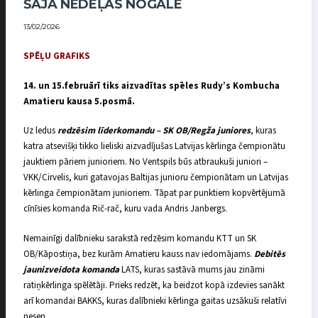
ŠAJĀ NEDĒĻAS NOGALĒ
13/02/2026
SPĒĻU GRAFIKS
14. un 15.februārī tiks aizvadītas spēles Rudy’s Kombucha
Amatieru kausa 5.posmā.
Uz ledus
redzēsim līderkomandu – SK OB/Regža juniores
, kuras
katra atsevišķi tikko lieliski aizvadījušas Latvijas kērlinga čempionātu
jauktiem pāriem junioriem. No Ventspils būs atbraukuši juniori –
VKK/Cirvelis, kuri gatavojas Baltijas junioru čempionātam un Latvijas
kērlinga čempionātam junioriem. Tāpat par punktiem kopvērtējumā
cīnīsies komanda Rič-rač, kuru vada Andris Janbergs.
Nemainīgi dalībnieku sarakstā redzēsim komandu KTT un SK
OB/Kāpostiņa, bez kurām Amatieru kauss nav iedomājams.
Debitēs
jaunizveidota komanda
LATS, kuras sastāvā mums jau zināmi
ratiņkērlinga spēlētāji. Prieks redzēt, ka beidzot kopā izdevies sanākt
arī komandai BAKKS, kuras dalībnieki kērlinga gaitas uzsākuši relatīvi
nesen.