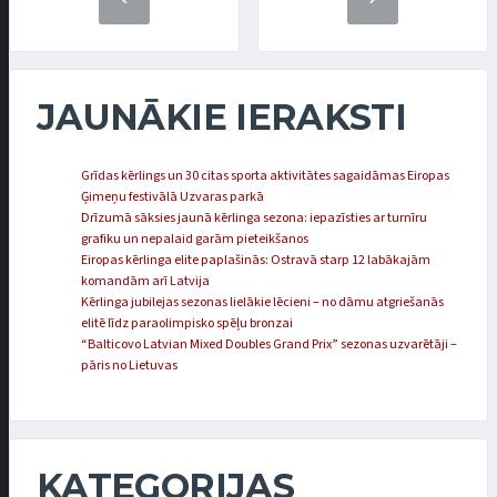
JAUNĀKIE IERAKSTI
Grīdas kērlings un 30 citas sporta aktivitātes sagaidāmas Eiropas
Ģimeņu festivālā Uzvaras parkā
Drīzumā sāksies jaunā kērlinga sezona: iepazīsties ar turnīru
grafiku un nepalaid garām pieteikšanos
Eiropas kērlinga elite paplašinās: Ostravā starp 12 labākajām
komandām arī Latvija
Kērlinga jubilejas sezonas lielākie lēcieni – no dāmu atgriešanās
elitē līdz paraolimpisko spēļu bronzai
“Balticovo Latvian Mixed Doubles Grand Prix” sezonas uzvarētāji –
pāris no Lietuvas
KATEGORIJAS