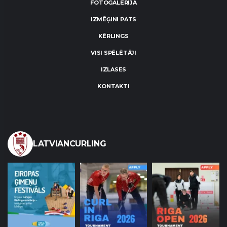
FOTOGALERIJA
IZMĒĢINI PATS
KĒRLINGS
VISI SPĒLĒTĀJI
IZLASES
KONTAKTI
LATVIANCURLING