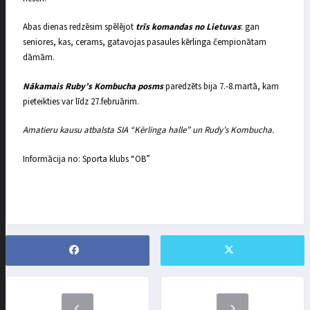
Abas dienas redzēsim spēlējot
trīs komandas no Lietuvas
: gan
seniores, kas, cerams, gatavojas pasaules kērlinga čempionātam
dāmām.
Nākamais Ruby’s Kombucha posms
paredzēts bija 7.-8.martā, kam
pieteikties var līdz 27.februārim.
Amatieru kausu atbalsta SIA “Kērlinga halle” un Rudy’s Kombucha.
Informācija no: Sporta klubs “OB”