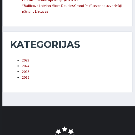
elitē līdz paraolimpisko spēļu bronzai
“Balticovo Latvian Mixed Doubles Grand Prix” sezonas uzvarētāji –
pāris no Lietuvas
KATEGORIJAS
2023
2024
2025
2026