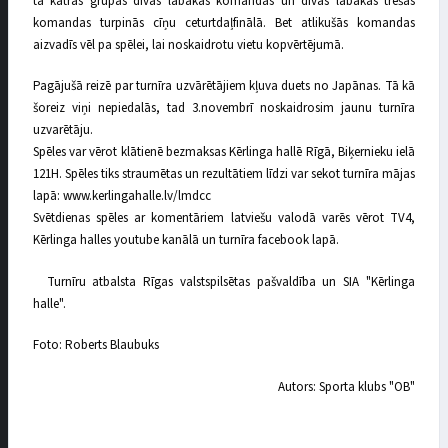
tā katras grupas divas labākās komandas un divas labākās trešās
komandas turpinās cīņu ceturtdaļfinālā. Bet atlikušās komandas
aizvadīs vēl pa spēlei, lai noskaidrotu vietu kopvērtējumā.
Pagājušā reizē par turnīra uzvārētājiem kļuva duets no Japānas. Tā kā
šoreiz viņi nepiedalās, tad 3.novembrī noskaidrosim jaunu turnīra
uzvarētāju.
Spēles var vērot klātienē bezmaksas Kērlinga hallē Rīgā, Biķernieku ielā
121H. Spēles tiks straumētas un rezultātiem līdzi var sekot turnīra mājas
lapā: www.kerlingahalle.lv/lmdcc
Svētdienas spēles ar komentāriem latviešu valodā varēs vērot TV4,
Kērlinga halles youtube kanālā un turnīra facebook lapā.
Turnīru atbalsta Rīgas valstspilsētas pašvaldība un SIA "Kērlinga
halle".
Foto: Roberts Blaubuks
Autors: Sporta klubs "OB"