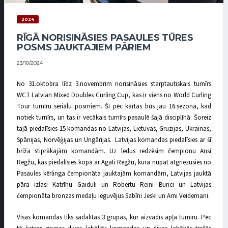
2024
RĪGĀ NORISINĀSIES PASAULES TŪRES
POSMS JAUKTAJIEM PĀRIEM
23/10/2024
No 31.oktobra līdz 3.novembrim norisināsies starptautiskais turnīrs
WCT Latvian Mixed Doubles Curling Cup, kas ir viens no World Curling
Tour turnīru seriālu posmiem. Šī pēc kārtas būs jau 16.sezona, kad
notiek turnīrs, un tas ir vecākais turnīrs pasaulē šajā disciplīnā. Šoreiz
tajā piedalīsies 15 komandas no Latvijas, Lietuvas, Gruzijas, Ukrainas,
Spānijas, Norvēģijas un Ungārijas. Latvijas komandas piedalīsies ar šī
brīža stiprākajām komandām. Uz ledus redzēsim čempionu Ansi
Regžu, kas piedalīsies kopā ar Agati Regžu, kura nupat atgriezusies no
Pasaules kērlinga čempionāta jauktajām komandām, Latvijas jauktā
pāra izlasi Katrīnu Gaiduli un Robertu Reini Bunci un Latvijas
čempionāta bronzas medaļu ieguvējus Sabīni Jeski un Arni Veidemani.
Visas komandas tiks sadalītas 3 grupās, kur aizvadīs apļa turnīru. Pēc