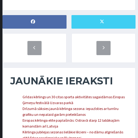
JAUNĀKIE IERAKSTI
Grīdas kērlings un 30 citas sporta aktivitātes sagaidāmas Eiropas
Ģimeņu festivālā Uzvaras parkā
Drīzumā sāksies jaunā kērlinga sezona: iepazīsties ar turnīru
grafiku un nepalaid garām pieteikšanos
Eiropas kērlinga elite paplašinās: Ostravā starp 12 labākajām
komandām arī Latvija
Kērlinga jubilejas sezonas lielākie lēcieni – no dāmu atgriešanās