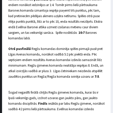
endiem nonākot iedzinējos ar 1:4. Tomēr pirms lielā pārtraukuma
Barones komanda izmantoja iespēja paņemt trīs punktus, pēc tam,
kad pretiniecēm pēdējais akmens uzķēra netīrumu. Spēles otrā puse
ritēja punkts punktā, līdz ar to pēc 10, enda rezultāts neizšķirts. Ekstra
endā Evelīnai Baronei atlika uzmest izsišanas metienu caur diviem
sargiem, un tas veiksmīgi sanāca. Spēle noslēdzās
10:7
Barones
komandas labā.
Otrā pusfinālā
Regžu komandas dominēja spēles pirmajā pusē pret
Līgas Avenas komandu, nonākot vadībā 5:2 pēc piektā enda. Pēc
septiņiem endiem rezultātu Avenas komandai izdevās samazināt līdz
minimumam. Regžu ģimenes komanda neatstāja iespējas 8. Endā, un
atkal izvirzījās vadībā ar pluss 3. Līgas četriniekam neizdevās atspēlēt
zaudētos punktus un Regža/Regža komanda svinēja uzvaru ar
7:5
.
Šogad negaidīti finālā cīnījās Regžu ģimenes komanda, kurai šis ir
īpaši veiksmīgs gads, izcīnot uzvaras gan jaukto pāru, gan jaukto
komandu disciplīnās.
Fināls
iesākās par labu Regžu ģimenei, nonākot
vadībā 4:2 pirms lielā pārtraukuma. Evelīnas komandai izdevās