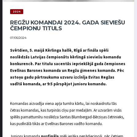
2024
REGŽU KOMANDAI 2024. GADA SIEVIEŠU
ČEMPIONU TITULS
07/05/2024
Svētdien, 5. maijā Kērlinga hallē, Rīgā ar fināla spēli
noslēdzās Latvijas čempionāts kērlingā sieviešu komandu
konkurencē. Par titulu sacentās iepriekšējā gada čempiones
Evelīnas Barones komanda un Regžu ģimenes komanda. Pēc
astoņu gadu pārtraukuma uzvaru izcīnīja Evitas Regžas
vadītā komanda, ar 9:5 pārspējot junioru komandu.
Komandas aizvadīja viena apļa turnīra kārtu, lai noskaidrotu tās
četras komandas, kas turpinās cīņu par medaļām. Ar uzvarām visās
spēlēs pamatturnīru noslēdza Santas Blumbergad-Bērziņas četrinieks,
kas pusfinālā tikās ar Evelīnas Barones vadīto komandu.
Junioru komanda
pusfināla
spēli iesāka nepārliecinoši, pēc četriem