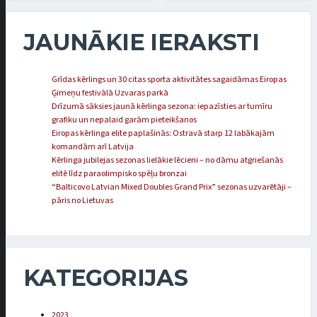
JAUNĀKIE IERAKSTI
Grīdas kērlings un 30 citas sporta aktivitātes sagaidāmas Eiropas
Ģimeņu festivālā Uzvaras parkā
Drīzumā sāksies jaunā kērlinga sezona: iepazīsties ar turnīru
grafiku un nepalaid garām pieteikšanos
Eiropas kērlinga elite paplašinās: Ostravā starp 12 labākajām
komandām arī Latvija
Kērlinga jubilejas sezonas lielākie lēcieni – no dāmu atgriešanās
elitē līdz paraolimpisko spēļu bronzai
“Balticovo Latvian Mixed Doubles Grand Prix” sezonas uzvarētāji –
pāris no Lietuvas
KATEGORIJAS
2023