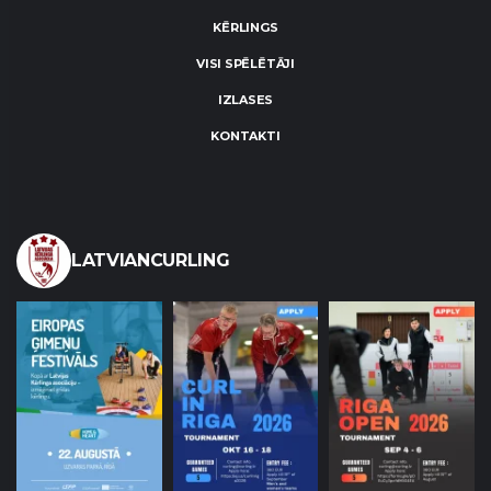
KĒRLINGS
VISI SPĒLĒTĀJI
IZLASES
KONTAKTI
LATVIANCURLING