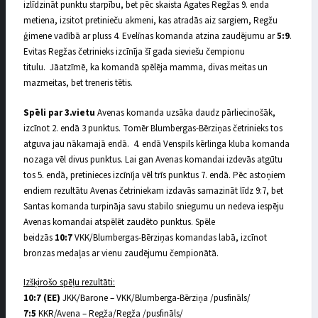
izlīdzināt punktu starpību, bet pēc skaista Agates Regžas 9. enda
metiena, izsitot pretinieču akmeni, kas atradās aiz sargiem, Regžu
ģimene vadībā ar pluss 4. Evelīnas komanda atzina zaudējumu ar
5:9
.
Evitas Regžas četrinieks izcīnīja šī gada sieviešu čempionu
titulu. Jāatzīmē, ka komandā spēlēja mamma, divas meitas un
mazmeitas, bet treneris tētis.
Spēli par 3.vietu
Avenas komanda uzsāka daudz pārliecinošāk,
izcīnot 2. endā 3 punktus. Tomēr Blumbergas-Bērziņas četrinieks tos
atguva jau nākamajā endā. 4. endā Venspils kērlinga kluba komanda
nozaga vēl divus punktus. Lai gan Avenas komandai izdevās atgūtu
tos 5. endā, pretinieces izcīnīja vēl trīs punktus 7. endā. Pēc astoņiem
endiem rezultātu Avenas četriniekam izdavās samazināt līdz 9:7, bet
Santas komanda turpināja savu stabilo sniegumu un nedeva iespēju
Avenas komandai atspēlēt zaudēto punktus. Spēle
beidzās
10:7
VKK/Blumbergas-Bērziņas komandas labā, izcīnot
bronzas medaļas ar vienu zaudējumu čempionātā.
Izšķirošo spēļu rezultāti:
10:7 (EE)
JKK/Barone – VKK/Blumberga-Bērziņa /pusfināls/
7:5
KKR/Avena – Regža/Regža /pusfināls/