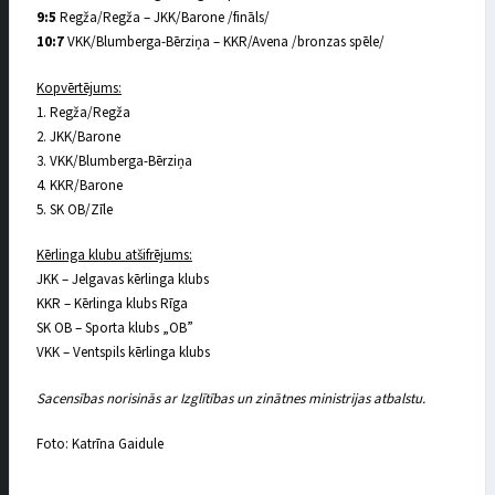
9:5
Regža/Regža – JKK/Barone /fināls/
10:7
VKK/Blumberga-Bērziņa – KKR/Avena /bronzas spēle/
Kopvērtējums:
1. Regža/Regža
2. JKK/Barone
3. VKK/Blumberga-Bērziņa
4. KKR/Barone
5. SK OB/Zīle
Kērlinga klubu atšifrējums:
JKK – Jelgavas kērlinga klubs
KKR – Kērlinga klubs Rīga
SK OB – Sporta klubs „OB”
VKK – Ventspils kērlinga klubs
Sacensības norisinās ar Izglītības un zinātnes ministrijas atbalstu.
Foto: Katrīna Gaidule