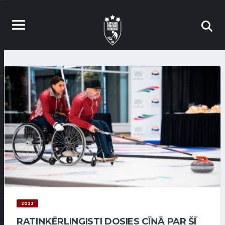
2023
RATIŅKĒRLINGISTI DOSIES CĪŅĀ PAR ŠĪ