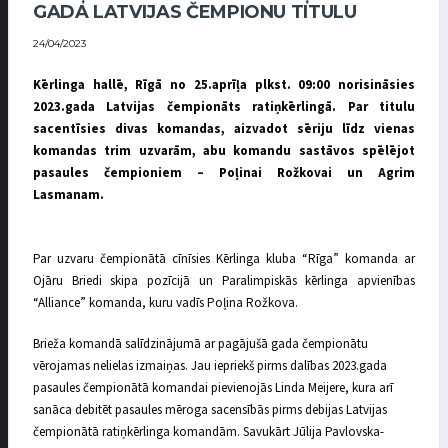
GADA LATVIJAS ČEMPIONU TITULU
24/04/2023
Kērlinga hallē, Rīgā no 25.aprīļa plkst. 09:00 norisināsies
2023.gada Latvijas čempionāts ratiņkērlingā. Par titulu
sacentīsies divas komandas, aizvadot sēriju līdz vienas
komandas trim uzvarām, abu komandu sastāvos spēlējot
pasaules čempioniem – Poļinai Rožkovai un Agrim
Lasmanam.
Par uzvaru čempionātā cīnīsies Kērlinga kluba “Rīga” komanda ar
Ojāru Briedi skipa pozīcijā un Paralimpiskās kērlinga apvienības
“Alliance” komanda, kuru vadīs Poļina Rožkova.
Brieža komandā salīdzinājumā ar pagājušā gada čempionātu
vērojamas nelielas izmaiņas. Jau iepriekš pirms dalības 2023.gada
pasaules čempionātā komandai pievienojās Linda Meijere, kura arī
sanāca debitēt pasaules mēroga sacensībās pirms debijas Latvijas
čempionātā ratiņkērlinga komandām. Savukārt Jūlija Pavlovska-