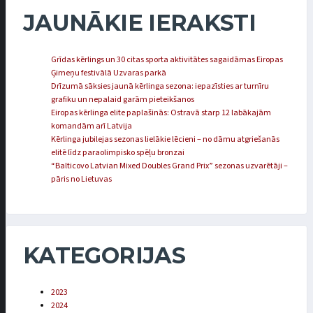
JAUNĀKIE IERAKSTI
Grīdas kērlings un 30 citas sporta aktivitātes sagaidāmas Eiropas
Ģimeņu festivālā Uzvaras parkā
Drīzumā sāksies jaunā kērlinga sezona: iepazīsties ar turnīru
grafiku un nepalaid garām pieteikšanos
Eiropas kērlinga elite paplašinās: Ostravā starp 12 labākajām
komandām arī Latvija
Kērlinga jubilejas sezonas lielākie lēcieni – no dāmu atgriešanās
elitē līdz paraolimpisko spēļu bronzai
“Balticovo Latvian Mixed Doubles Grand Prix” sezonas uzvarētāji –
pāris no Lietuvas
KATEGORIJAS
2023
2024