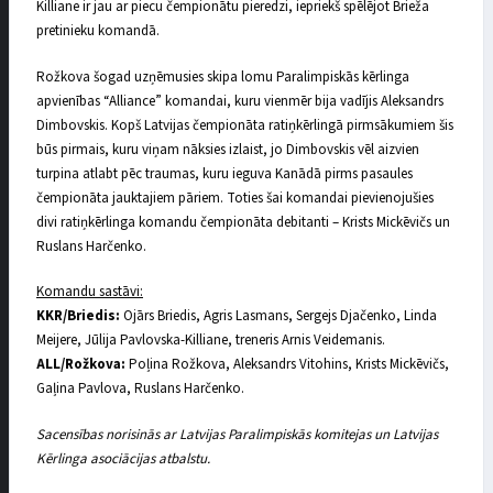
Killiane ir jau ar piecu čempionātu pieredzi, iepriekš spēlējot Brieža
pretinieku komandā.
Rožkova šogad uzņēmusies skipa lomu Paralimpiskās kērlinga
apvienības “Alliance” komandai, kuru vienmēr bija vadījis Aleksandrs
Dimbovskis. Kopš Latvijas čempionāta ratiņkērlingā pirmsākumiem šis
būs pirmais, kuru viņam nāksies izlaist, jo Dimbovskis vēl aizvien
turpina atlabt pēc traumas, kuru ieguva Kanādā pirms pasaules
čempionāta jauktajiem pāriem. Toties šai komandai pievienojušies
divi ratiņkērlinga komandu čempionāta debitanti – Krists Mickēvičs un
Ruslans Harčenko.
Komandu sastāvi:
KKR/Briedis:
Ojārs Briedis, Agris Lasmans, Sergejs Djačenko, Linda
Meijere, Jūlija Pavlovska-Killiane, treneris Arnis Veidemanis.
ALL/Rožkova:
Poļina Rožkova, Aleksandrs Vitohins, Krists Mickēvičs,
Gaļina Pavlova, Ruslans Harčenko.
Sacensības norisinās ar Latvijas Paralimpiskās komitejas un Latvijas
Kērlinga asociācijas atbalstu.