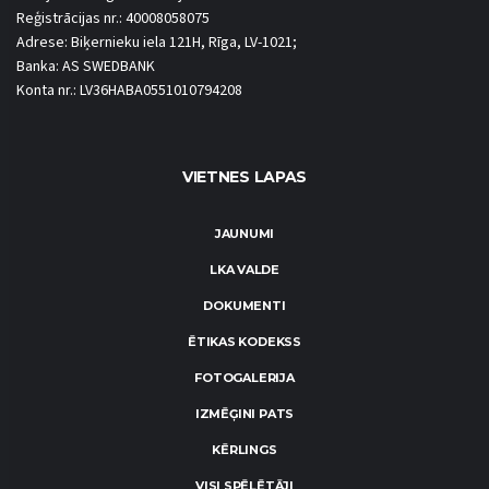
Reģistrācijas nr.: 40008058075
Adrese: Biķernieku iela 121H, Rīga, LV-1021;
Banka: AS SWEDBANK
Konta nr.: LV36HABA0551010794208
VIETNES LAPAS
JAUNUMI
LKA VALDE
DOKUMENTI
ĒTIKAS KODEKSS
FOTOGALERIJA
IZMĒĢINI PATS
KĒRLINGS
VISI SPĒLĒTĀJI