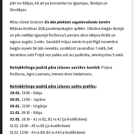
pāri no Itālijas, kā arī pa komandai no Igaunijas, Skotijas un
Slovākijas.
Mūsu izlasei šosezon
šis būs piektais sagatavošanās turnīrs
Milānas-Kortīnas 2026 paralimpiskajām spēlēm. Oktobra beigās Skotijā
un pēc nedēļas Igaunijā Rožkova/Lasmans abos iekļuva finālā un
ieguva augsto 2.vietu. Savukārt mājas sienās te pat Rīgā novembra
beigās viņiem tik labi nevedās, noslēdzot sacensības 7.vietā, bet
decembra vidū Polijā viņi palika soli aiz pusfināla, ierindojoties 5.vietā.
Ratiņkērlinga jauktā pāra izlases sastāvs turnīrā:
Poļina
Rožkova, Agris Lasmans, treneris Arnis Veidemanis.
Ratiņkērlinga jauktā pāra izlases spēļu grafiks:
29.01.
19:00 – Itālija
30.01.
13:00 – Japāna
30.01.
22:00 – Ungārija
31.01.
09:30 – Itālija
31.01.
18:30 – A1 vs B2, B1 vs A2 (ja kvalificēsies)
01.02. 10:00 – A5 vs B5 (ja kvalificēsies)
01.02. 13:00 – A3 vs B4, B3 vs A4 (ja kvalificēsies)