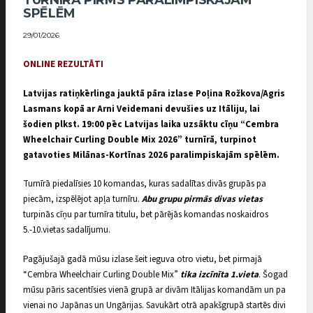
TURNĪRĀ PIRMS PARALIMPISKAJĀM
SPĒLĒM
29/01/2026
ONLINE REZULTĀTI
Latvijas ratiņkērlinga jauktā pāra izlase Poļina Rožkova/Agris
Lasmans kopā ar Arni Veidemani devušies uz Itāliju, lai
šodien plkst. 19:00 pēc Latvijas laika uzsāktu cīņu “Cembra
Wheelchair Curling Double Mix 2026” turnīrā, turpinot
gatavoties Milānas-Kortīnas 2026 paralimpiskajām spēlēm.
Turnīrā piedalīsies 10 komandas, kuras sadalītas divās grupās pa
piecām, izspēlējot apļa turnīru.
Abu grupu pirmās divas vietas
turpinās cīņu par turnīra titulu, bet pārējās komandas noskaidros
5.-10.vietas sadalījumu.
Pagājušajā gadā mūsu izlase šeit ieguva otro vietu, bet pirmajā
“Cembra Wheelchair Curling Double Mix”
tika izcīnīta 1.vieta
. Šogad
mūsu pāris sacentīsies vienā grupā ar divām Itālijas komandām un pa
vienai no Japānas un Ungārijas. Savukārt otrā apakšgrupā startēs divi