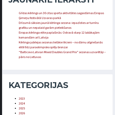
Grīdas kērlings un 30 citas sporta aktivitātes sagaidāmas Eiropas
Ģimeņu festivālā Uzvaras parkā
Drīzumā sāksies jaunā kērlinga sezona: iepazīsties ar turnīru
grafiku un nepalaid garām pieteikšanos
Eiropas kērlinga elite paplašinās: Ostravā starp 12 labākajām
komandām arī Latvija
Kērlinga jubilejas sezonas lielākie lēcieni – no dāmu atgriešanās
elitē līdz paraolimpisko spēļu bronzai
“Balticovo Latvian Mixed Doubles Grand Prix” sezonas uzvarētāji –
pāris no Lietuvas
KATEGORIJAS
2023
2024
2025
2026