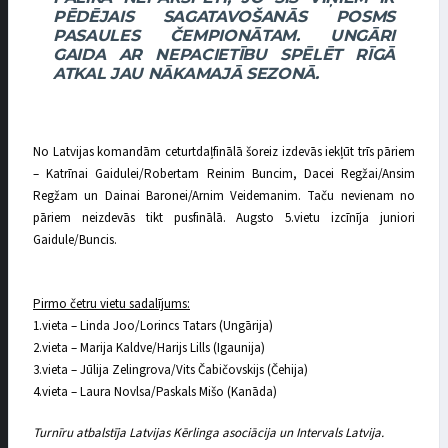
PĒDĒJAIS SAGATAVOŠANĀS POSMS
PASAULES ČEMPIONĀTAM. UNGĀRI
GAIDA AR NEPACIETĪBU SPĒLĒT RĪGĀ
ATKAL JAU NĀKAMAJĀ SEZONĀ.
No Latvijas komandām ceturtdaļfinālā šoreiz izdevās iekļūt trīs pāriem
– Katrīnai Gaidulei/Robertam Reinim Buncim, Dacei Regžai/Ansim
Regžam un Dainai Baronei/Arnim Veidemanim. Taču nevienam no
pāriem neizdevās tikt pusfinālā. Augsto 5.vietu izcīnīja juniori
Gaidule/Buncis.
Pirmo četru vietu sadalījums:
1.vieta – Linda Joo/Lorincs Tatars (Ungārija)
2.vieta – Marija Kaldve/Harijs Lills (Igaunija)
3.vieta – Jūlija Zelingrova/Vits Čabičovskijs (Čehija)
4.vieta – Laura Novlsa/Paskals Mišo (Kanāda)
Turnīru atbalstīja Latvijas Kērlinga asociācija un Intervals Latvija.