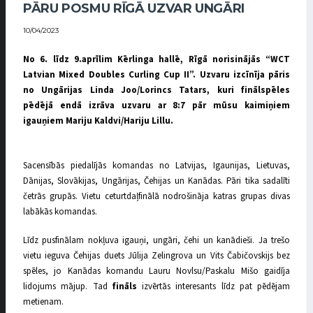
PĀRU POSMU RĪGĀ UZVAR UNGĀRI
10/04/2023
No 6. līdz 9.aprīlim Kērlinga hallē, Rīgā norisinājās “WCT
Latvian Mixed Doubles Curling Cup II”. Uzvaru izcīnīja pāris
no Ungārijas Linda Joo/Lorincs Tatars, kuri finālspēles
pēdējā endā izrāva uzvaru ar 8:7 pār mūsu kaimiņiem
igauņiem Mariju Kaldvi/Hariju Lillu.
Sacensībās piedalījās komandas no Latvijas, Igaunijas, Lietuvas,
Dānijas, Slovākijas, Ungārijas, Čehijas un Kanādas. Pāri tika sadalīti
četrās grupās. Vietu ceturtdaļfinālā nodrošināja katras grupas divas
labākās komandas.
Līdz pusfinālam nokļuva igauņi, ungāri, čehi un kanādieši. Ja trešo
vietu ieguva Čehijas duets Jūlija Zelingrova un Vits Čabičovskijs bez
spēles, jo Kanādas komandu Lauru Novlsu/Paskalu Mišo gaidīja
lidojums mājup. Tad
fināls
izvērtās interesants līdz pat pēdējam
metienam.