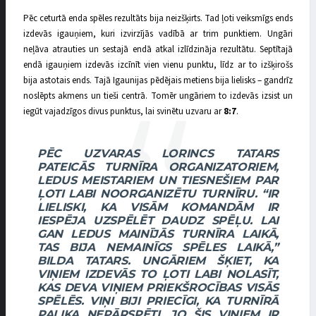
Pēc ceturtā enda spēles rezultāts bija neizšķirts. Tad ļoti veiksmīgs ends
izdevās igauņiem, kuri izvirzījās vadībā ar trim punktiem. Ungāri
neļāva atrauties un sestajā endā atkal izlīdzināja rezultātu. Septītajā
endā igauņiem izdevās izcīnīt vien vienu punktu, līdz ar to izšķirošs
bija astotais ends. Tajā Igaunijas pēdējais metiens bija lielisks – gandrīz
noslēpts akmens un tieši centrā. Tomēr ungāriem to izdevās izsist un
iegūt vajadzīgos divus punktus, lai svinētu uzvaru ar
8:7
.
PĒC UZVARAS LORINCS TATARS
PATEICĀS TURNĪRA ORGANIZATORIEM,
LEDUS MEISTARIEM UN TIESNEŠIEM PAR
ĻOTI LABI NOORGANIZĒTU TURNĪRU. “IR
LIELISKI, KA VISĀM KOMANDĀM IR
IESPĒJA UZSPĒLĒT DAUDZ SPĒĻU. LAI
GAN LEDUS MAINĪJĀS TURNĪRA LAIKĀ,
TAS BIJA NEMAINĪGS SPĒLES LAIKĀ,”
BILDA TATARS. UNGĀRIEM ŠĶIET, KA
VIŅIEM IZDEVĀS TO ĻOTI LABI NOLASĪT,
KAS DEVA VIŅIEM PRIEKŠROCĪBAS VISĀS
SPĒLĒS. VIŅI BIJI PRIECĪGI, KA TURNĪRĀ
PALIKA NEPĀRSPĒTI, JO ŠIS VIŅIEM IR