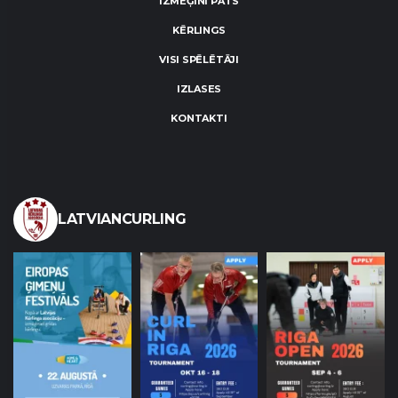
IZMĒĢINI PATS
KĒRLINGS
VISI SPĒLĒTĀJI
IZLASES
KONTAKTI
LATVIANCURLING