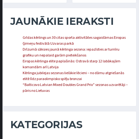
JAUNĀKIE IERAKSTI
Grīdas kērlings un 30 citas sporta aktivitātes sagaidāmas Eiropas
Ģimeņu festivālā Uzvaras parkā
Drīzumā sāksies jaunā kērlinga sezona: iepazīsties ar turnīru
grafiku un nepalaid garām pieteikšanos
Eiropas kērlinga elite paplašinās: Ostravā starp 12 labākajām
komandām arī Latvija
Kērlinga jubilejas sezonas lielākie lēcieni – no dāmu atgriešanās
elitē līdz paraolimpisko spēļu bronzai
“Balticovo Latvian Mixed Doubles Grand Prix” sezonas uzvarētāji –
pāris no Lietuvas
KATEGORIJAS