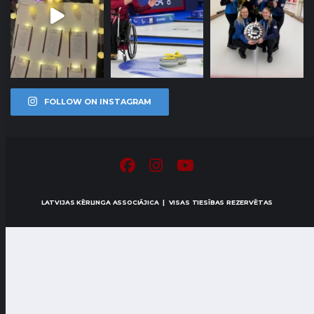
FOLLOW ON INSTAGRAM
LATVIJAS KĒRLINGA ASSOCIĀJICA | VISAS TIESĪBAS REZERVĒTAS