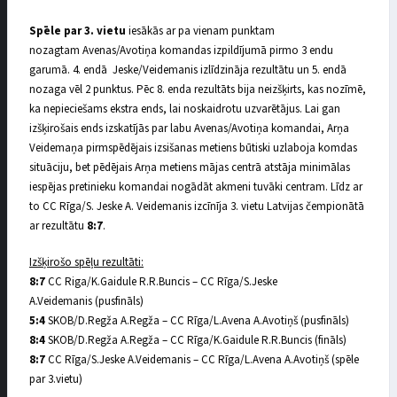
Spēle par 3. vietu
iesākās ar pa vienam punktam
nozagtam Avenas/Avotiņa komandas izpildījumā pirmo 3 endu
garumā. 4. endā Jeske/Veidemanis izlīdzināja rezultātu un 5. endā
nozaga vēl 2 punktus. Pēc 8. enda rezultāts bija neizšķirts, kas nozīmē,
ka nepieciešams ekstra ends, lai noskaidrotu uzvarētājus. Lai gan
izšķirošais ends izskatījās par labu Avenas/Avotiņa komandai, Arņa
Veidemaņa pirmspēdējais izsišanas metiens būtiski uzlaboja komdas
situāciju, bet pēdējais Arņa metiens mājas centrā atstāja minimālas
iespējas pretinieku komandai nogādāt akmeni tuvāki centram. Līdz ar
to CC Rīga/S. Jeske A. Veidemanis izcīnīja 3. vietu Latvijas čempionātā
ar rezultātu
8:7
.
Izšķirošo spēļu rezultāti:
8
:
7
CC Riga/K.Gaidule R.R.Buncis – CC Rīga/S.Jeske
A.Veidemanis (pusfināls)
5
:
4
SKOB/D.Regža A.Regža – CC Rīga/L.Avena A.Avotiņš (pusfināls)
8
:4
SKOB/D.Regža A.Regža – CC Rīga/K.Gaidule R.R.Buncis (fināls)
8
:
7
CC Rīga/S.Jeske A.Veidemanis – CC Rīga/L.Avena A.Avotiņš (spēle
par 3.vietu)