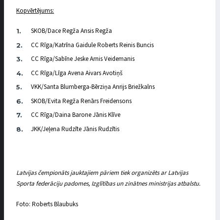
Kopvērtējums:
SKOB/Dace Regža Ansis Regža
CC Rīga/Katrīna Gaidule Roberts Reinis Buncis
CC Rīga/Sabīne Jeske Arnis Veidemanis
CC Rīga/Līga Avena Aivars Avotiņš
VKK/Santa Blumberga-Bērziņa Anrijs Briežkalns
SKOB/Evita Regža Renārs Freidensons
CC Rīga/Daina Barone Jānis Klīve
JKK/Jeļena Rudzīte Jānis Rudzītis
Latvijas čempionāts jauktajiem pāriem tiek organizēts ar Latvijas
Sporta federāciju padomes, Izglītības un zinātnes ministrijas atbalstu.
Foto: Roberts Blaubuks