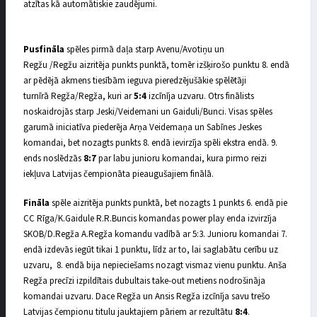
atzītas kā automātiskie zaudējumi.
Pusfināla
spēles pirmā daļa starp Avenu/Avotiņu un
Regžu /Regžu aizritēja punkts punktā, tomēr izšķirošo punktu 8. endā
ar pēdējā akmens tiesībām ieguva pieredzējušākie spēlētāji
turnīrā Regža/Regža, kuri ar
5
:
4
izcīnīja uzvaru. Otrs finālists
noskaidrojās starp Jeski/Veidemani un Gaiduli/Bunci. Visas spēles
garumā iniciatīva piederēja Arņa Veidemaņa un Sabīnes Jeskes
komandai, bet nozagts punkts 8. endā ievirzīja spēli ekstra endā. 9.
ends noslēdzās
8:7
par labu junioru komandai, kura pirmo reizi
iekļuva Latvijas čempionāta pieaugušajiem finālā.
Fināl
a
spēle aizritēja punkts punktā, bet nozagts 1 punkts 6. endā pie
CC Rīga/K.Gaidule R.R.Buncis komandas power play enda izvirzīja
SKOB/D.Regža A.Regža komandu vadībā ar 5:3. Junioru komandai 7.
endā izdevās iegūt tikai 1 punktu, līdz ar to, lai saglabātu cerību uz
uzvaru, 8. endā bija nepieciešams nozagt vismaz vienu punktu. Anša
Regža precīzi izpildītais dubultais take-out metiens nodrošināja
komandai uzvaru. Dace Regža un Ansis Regža izcīnīja savu trešo
Latvijas čempionu titulu jauktajiem pāriem ar rezultātu
8:4
.