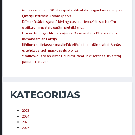
Grīdas kērlings un 30 citas sporta aktivitātes sagaidāmas Eiropas
Ģimeņu festivālā Uzvaras parkā
Drīzumā sāksies jaunā kērlinga sezona: iepazīsties ar turnīru
grafiku un nepalaid garām pieteikšanos
Eiropas kērlinga elite paplašinās: Ostravā starp 12 labākajām
komandām arī Latvija
Kērlinga jubilejas sezonas lielākie lēcieni – no dāmu atgriešanās
elitē līdz paraolimpisko spēļu bronzai
“Balticovo Latvian Mixed Doubles Grand Prix” sezonas uzvarētāji –
pāris no Lietuvas
KATEGORIJAS
2023
2024
2025
2026