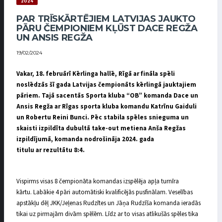
2024
PAR TRĪSKĀRTĒJIEM LATVIJAS JAUKTO
PĀRU ČEMPIONIEM KĻŪST DACE REGŽA
UN ANSIS REGŽA
19/02/2024
Vakar
, 1
8
. februārī Kērlinga hallē, Rīgā ar fināla spēli
noslēdzās šī gada Latvijas čempionāts kērlingā jauktajiem
pāriem. Tajā sacentās
Sporta kluba “OB”
komanda
Dace un
Ansis Regža
ar
Rīgas sporta
kluba komandu
Katrīnu Gaiduli
un
R
obertu Reini Bunci
.
Pēc stabila spēles snieguma un
skaisti izpildīta dubultā take-out metiena Anša Regžas
izpildījumā, komanda nodrošināja 2024. gada
titulu
ar
rezultātu 8
:4.
Vispirms visas 8 čempionāta komandas izspēlēja apļa turnīra
kārtu. Labākie 4 pāri automātiski kvalificējās pusfinālam. Veselības
apstākļu dēļ JKK/Jeļenas Rudzītes un Jāņa Rudzīša komanda ieradās
tikai uz pirmajām divām spēlēm. Līdz ar to visas atlikušās spēles tika