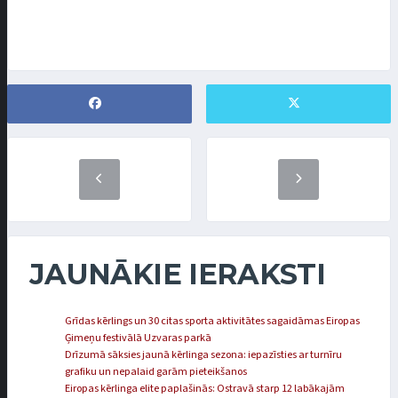
JAUNĀKIE IERAKSTI
Grīdas kērlings un 30 citas sporta aktivitātes sagaidāmas Eiropas
Ģimeņu festivālā Uzvaras parkā
Drīzumā sāksies jaunā kērlinga sezona: iepazīsties ar turnīru
grafiku un nepalaid garām pieteikšanos
Eiropas kērlinga elite paplašinās: Ostravā starp 12 labākajām