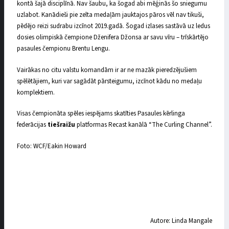
kontā šajā disciplīnā. Nav šaubu, ka šogad abi mēģinās šo sniegumu
uzlabot. Kanādieši pie zelta medaļām jauktajos pāros vēl nav tikuši,
pēdējo reizi sudrabu izcīnot 2019.gadā. Šogad izlases sastāvā uz ledus
dosies olimpiskā čempione Dženifera Džonsa ar savu vīru – trīskārtējo
pasaules čempionu Brentu Lengu.
Vairākas no citu valstu komandām ir ar ne mazāk pieredzējušiem
spēlētājiem, kuri var sagādāt pārsteigumu, izcīnot kādu no medaļu
komplektiem.
Visas čempionāta spēles iespējams skatīties Pasaules kērlinga
federācijas
tiešraižu
platformas Recast kanālā “The Curling Channel”.
Foto: WCF/Eakin Howard
Autore: Linda Mangale