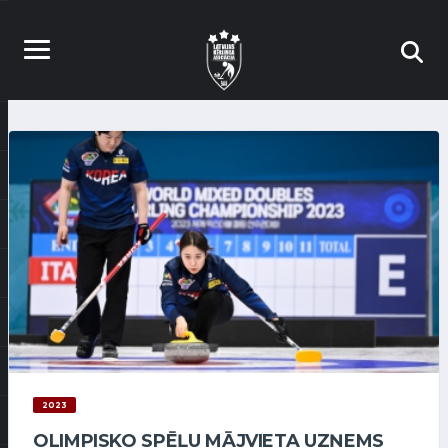
2023
OLIMPISKO SPĒĻU MĀJVIETA UZŅEMS