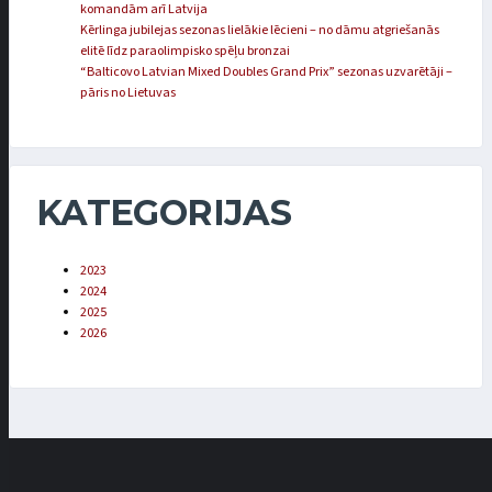
komandām arī Latvija
Kērlinga jubilejas sezonas lielākie lēcieni – no dāmu atgriešanās
elitē līdz paraolimpisko spēļu bronzai
“Balticovo Latvian Mixed Doubles Grand Prix” sezonas uzvarētāji –
pāris no Lietuvas
KATEGORIJAS
2023
2024
2025
2026