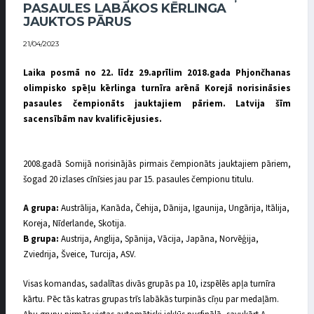
PASAULES LABĀKOS KĒRLINGA
JAUKTOS PĀRUS
21/04/2023
Laika posmā no 22. līdz 29.aprīlim 2018.gada Phjončhanas
olimpisko spēļu kērlinga turnīra arēnā Korejā norisināsies
pasaules čempionāts jauktajiem pāriem. Latvija šīm
sacensībām nav kvalificējusies.
2008.gadā Somijā norisinājās pirmais čempionāts jauktajiem pāriem,
šogad 20 izlases cīnīsies jau par 15. pasaules čempionu titulu.
A grupa:
Austrālija, Kanāda, Čehija, Dānija, Igaunija, Ungārija, Itālija,
Koreja, Nīderlande, Skotija.
B grupa:
Austrija, Anglija, Spānija, Vācija, Japāna, Norvēģija,
Zviedrija, Šveice, Turcija, ASV.
Visas komandas, sadalītas divās grupās pa 10, izspēlēs apļa turnīra
kārtu. Pēc tās katras grupas trīs labākās turpinās cīņu par medaļām.