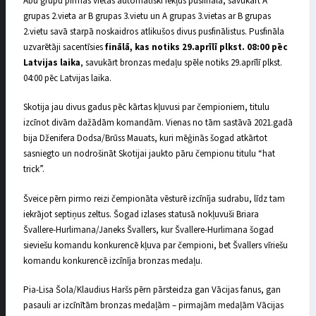
Abu grupu pirmās vietas automātiski iekļūs pusfinālā, savukārt A
grupas 2.vieta ar B grupas 3.vietu un A grupas 3.vietas ar B grupas
2.vietu savā starpā noskaidros atlikušos divus pusfinālistus. Pusfināla
uzvarētāji sacentīsies
finālā, kas notiks 29.aprīlī plkst. 08:00 pēc
Latvijas laika
, savukārt bronzas medaļu spēle notiks 29.aprīlī plkst.
04:00 pēc Latvijas laika.
Skotija jau divus gadus pēc kārtas kļuvusi par čempioniem, titulu
izcīnot divām dažādām komandām. Vienas no tām sastāvā 2021.gadā
bija Dženifera Dodsa/Brūss Mauats, kuri mēģinās šogad atkārtot
sasniegto un nodrošināt Skotijai jaukto pāru čempionu titulu “hat
trick”.
Šveice pērn pirmo reizi čempionāta vēsturē izcīnīja sudrabu, līdz tam
iekrājot septiņus zeltus. Šogad izlases statusā nokļuvuši Briara
Švallere-Hurlimana/Janeks Švallers, kur Švallere-Hurlimana šogad
sieviešu komandu konkurencē kļuva par čempioni, bet Švallers vīriešu
komandu konkurencē izcīnīja bronzas medaļu.
Pia-Lisa Šola/Klaudius Haršs pērn pārsteidza gan Vācijas fanus, gan
pasauli ar izcīnītām bronzas medaļām – pirmajām medaļām Vācijas