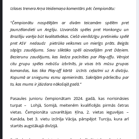
Izlases
trenera
Arņa Veidemaņa
komentārs pēc čempionātu:
“Čempionātu nospēlējām ar divām teicamām spēlēm pret
Jaunzēlandieti un Angliju. Uzvarošās spēles pret Honkongu un
Brazīliju varēja būt kvalitatīvākas. Ciešā vienlīdzīgu pretinieku spēlē
pret ASV nedaudz pietrūka veiksmes un mierīgs prāts. Beigās
sāpīgs zaudējums. Savu sliktāko spēli aizvadījām pret Dāņiem.
Bezierunu zaudējums, kas liedza pacīnīties par Play-offu. Vērojot
citu grupu spēles nebūšu izbrīnīts, ja visas trīs mūsu grupas
komandas, kas tika Play-off kārtā izcīnīs ceļazīmi uz A divīziju.
Kopumā ar sniegumu esmu apmierināts. Sakrājām pārliecību par
to, kas mums ir jāizdara nākošajā gadā.”
Pasaules junioru čempionātam 2024. gadā, kas norisināsies
turpat –
Lohjā, Somijā
, meitenēm kvalificējās pirmās četras
vietas. Čempionāta uzvarētājas Ķīna, 2. vietas ieguvējas –
Kanāda, bet 3. vietu izcīnīja Vācija, pārspējot Turciju, kura arī
startēs augstākajā divīzijā.