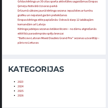
Grīdas kērlings un 30 citas sporta aktivitātes sagaidāmas Eiropas
Ģimeņu festivālā Uzvaras parkā
Drīzumā sāksies jaunā kērlinga sezona: iepazīsties ar turnīru
grafiku un nepalaid garām pieteikšanos
Eiropas kērlinga elite paplašinās: Ostravā starp 12 labākajām
komandām arī Latvija
Kērlinga jubilejas sezonas lielākie lēcieni – no dāmu atgriešanās
elitē līdz paraolimpisko spēļu bronzai
“Balticovo Latvian Mixed Doubles Grand Prix” sezonas uzvarētāji –
pāris no Lietuvas
KATEGORIJAS
2023
2024
2025
2026