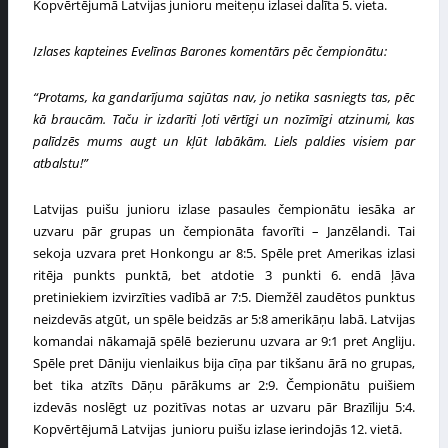
Kopvērtējumā Latvijas junioru meiteņu izlasei dalīta 5. vieta.
Izlases
kapteines
Evelīnas Barones
komentārs pēc čempionātu:
“Protams, ka gandarījuma sajūtas nav, jo netika sasniegts tas, pēc
kā braucām. Taču ir izdarīti ļoti vērtīgi un nozīmīgi atzinumi, kas
palīdzēs mums augt un kļūt labākām. Liels paldies visiem par
atbalstu!”
Latvijas puišu junioru izlase pasaules čempionātu iesāka ar
uzvaru pār grupas un čempionāta favorīti – Janzēlandi. Tai
sekoja uzvara pret Honkongu ar 8:5. Spēle pret Amerikas izlasi
ritēja punkts punktā, bet atdotie 3 punkti 6. endā ļāva
pretiniekiem izvirzīties vadībā ar 7:5. Diemžēl zaudētos punktus
neizdevās atgūt, un spēle beidzās ar 5:8 amerikāņu labā. Latvijas
komandai nākamajā spēlē bezierunu uzvara ar 9:1 pret Angliju.
Spēle pret Dāniju vienlaikus bija cīņa par tikšanu ārā no grupas,
bet tika atzīts Dāņu pārākums ar 2:9. Čempionātu puišiem
izdevās noslēgt uz pozitīvas notas ar uzvaru pār Brazīliju 5:4.
Kopvērtējumā Latvijas junioru puišu izlase ierindojās 12. vietā.