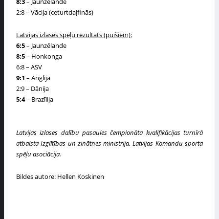
8:3
– Jaunzēlande
2:8
–
Vācija (ceturtdaļfinās)
Latvijas izlases spēļu
rezult
āts
(puišiem):
6:5
– Jaunzēlande
8:5
– Honkonga
6:8
– ASV
9:1
– Anglija
2:9
– Dānija
5:4
– Brazīlija
Latvijas izlases dalību pasaules čempionāta kvalifikācijas turnīrā
atbalsta Izglītības un zinātnes ministrija, Latvijas Komandu sporta
spēļu asociācija.
Bildes autore: Hellen Koskinen