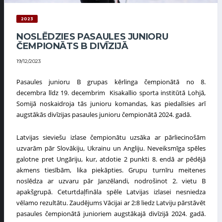
2023
NOSLĒDZIES PASAULES JUNIORU
ČEMPIONĀTS B DIVĪZIJĀ
19/12/2023
Pasaules junioru B
grupas
kērlinga čempionātā
no
8.
decembr
a
līdz
19. decembrim Kisakallio sporta institūtā Lohjā,
Somijā
noskaidroja tās junioru komandas, kas piedalīsies arī
augstākās divīzijas pasaules junioru čempionātā 2024. gadā.
Latvijas s
ieviešu
izlase
čempionāt
u uzsāka ar pārliecinošām
uzvarām pār Slovākiju, Ukrainu un Angliju. Neveiksmīga spēles
galotne pret Ungāriju, kur, atdotie 2 punkti 8. endā ar pēdējā
akmens tiesībām, lika piekāpties. Grupu turnīru meitenes
noslēdza ar uzvaru pār Janzēlandi, nodrošinot 2. vietu B
apakšgrupā. Ceturtdaļfināla spēle Latvijas izlasei nesniedza
vēlamo rezultātu. Zaudējums Vācijai ar 2:8 liedz Latviju pārstāvēt
pasaules čempionātā junioriem augstākajā divīzijā 2024. gadā.