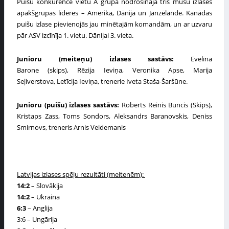
Puišu konkurencē vietu A grupā nodrošināja trīs mūsu izlases
apakšgrupas līderes – Amerika, Dānija un Janzēlande. Kanādas
puišu izlase pievienojās jau minētajām komandām, un ar uzvaru
pār ASV izcīnīja 1. vietu. Dānijai 3. vieta.
Junioru (meiteņu) izlases sastāvs:
Evelīna
Barone (skips), Rēzija Ieviņa, Veronika Apse, Marija
Seļiverstova, Letīcija Ieviņa, trenerie Iveta Staša-Šaršūne.
Junioru (puišu) izlases sastāvs:
Roberts Reinis Buncis (Skips),
Kristaps Zass, Toms Sondors, Aleksandrs Baranovskis, Deniss
Smirnovs, treneris Arnis Veidemanis
Latvijas izlases spēļu
rezultāti
(meitenēm)
:
14:2
– Slovākija
14:2
– Ukraina
6:3
– Anglija
3:6
– Ungārija