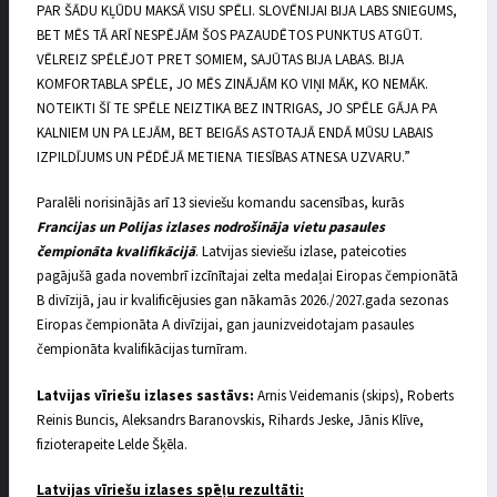
PAR ŠĀDU KĻŪDU MAKSĀ VISU SPĒLI. SLOVĒNIJAI BIJA LABS SNIEGUMS,
BET MĒS TĀ ARĪ NESPĒJĀM ŠOS PAZAUDĒTOS PUNKTUS ATGŪT.
VĒLREIZ SPĒLĒJOT PRET SOMIEM, SAJŪTAS BIJA LABAS. BIJA
KOMFORTABLA SPĒLE, JO MĒS ZINĀJĀM KO VIŅI MĀK, KO NEMĀK.
NOTEIKTI ŠĪ TE SPĒLE NEIZTIKA BEZ INTRIGAS, JO SPĒLE GĀJA PA
KALNIEM UN PA LEJĀM, BET BEIGĀS ASTOTAJĀ ENDĀ MŪSU LABAIS
IZPILDĪJUMS UN PĒDĒJĀ METIENA TIESĪBAS ATNESA UZVARU.”
Paralēli norisinājās arī 13 sieviešu komandu sacensības, kurās
Francijas un Polijas izlases nodrošināja vietu pasaules
čempionāta kvalifikācijā
. Latvijas sieviešu izlase, pateicoties
pagājušā gada novembrī izcīnītajai zelta medaļai Eiropas čempionātā
B divīzijā, jau ir kvalificējusies gan nākamās 2026./2027.gada sezonas
Eiropas čempionāta A divīzijai, gan jaunizveidotajam pasaules
čempionāta kvalifikācijas turnīram.
Latvijas vīriešu izlases sastāvs:
Arnis Veidemanis (skips), Roberts
Reinis Buncis, Aleksandrs Baranovskis, Rihards Jeske, Jānis Klīve,
fizioterapeite Lelde Šķēla.
Latvijas vīriešu izlases spēļu rezultāti: