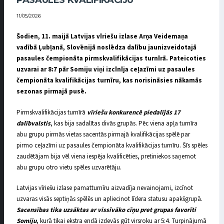
PASAULES KVALIFIKĀCIJU
11/05/2026
Šodien, 11. maijā Latvijas vīriešu izlase Arņa Veidemaņa
vadībā Ļubļanā, Slovēnijā noslēdza dalību jaunizveidotajā
pasaules čempionāta pirmskvalifikācijas turnīrā. Pateicoties
uzvarai ar 8:7 pār Somiju viņi izcīnīja ceļazīmi uz pasaules
čempionāta kvalifikācijas turnīru, kas norisināsies nākamās
sezonas pirmajā pusē.
Pirmskvalifikācijas turnīrā
vīriešu konkurencē piedalījās 17
dalībvalstis
, kas bija sadalītas divās grupās. Pēc viena apļa turnīra
abu grupu pirmās vietas sacentās pirmajā kvalifikācijas spēlē par
pirmo ceļazīmi uz pasaules čempionāta kvalifikācijas turnīru. Šīs spēles
zaudētājam bija vēl viena iespēja kvalificēties, pretiniekos saņemot
abu grupu otro vietu spēles uzvarētāju.
Latvijas vīriešu izlase pamatturnīru aizvadīja nevainojami, izcīnot
uzvaras visās septiņās spēlēs un apliecinot līdera statusu apakšgrupā.
Sacensības tika uzsāktas ar vissīvāko cīņu pret grupas favorīti
Somiju
, kurā tikai ekstra endā izdevās gūt virsroku ar 5:4. Turpinājumā