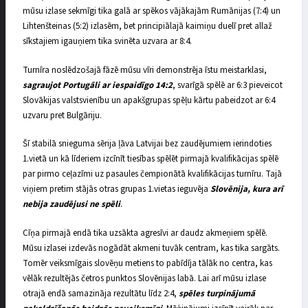
mūsu izlase sekmīgi tika galā ar spēkos vājākajām Rumānijas (7:4) un
Lihtenšteinas (5:2) izlasēm, bet principiālajā kaimiņu duelī pret allaž
sīkstajiem igauņiem tika svinēta uzvara ar 8:4.
Turnīra noslēdzošajā fāzē mūsu vīri demonstrēja īstu meistarklasi,
sagraujot Portugāli ar iespaidīgo 14:2
, svarīgā spēlē ar 6:3 pieveicot
Slovākijas valstsvienību un apakšgrupas spēļu kārtu pabeidzot ar 6:4
uzvaru pret Bulgāriju.
Šī stabilā snieguma sērija ļāva Latvijai bez zaudējumiem ierindoties
1.vietā un kā līderiem izcīnīt tiesības spēlēt pirmajā kvalifikācijas spēlē
par pirmo ceļazīmi uz pasaules čempionātā kvalifikācijas turnīru. Tajā
viņiem pretim stājās otras grupas 1.vietas ieguvēja
Slovēnija, kura arī
nebija zaudējusi ne spēli
.
Cīņa pirmajā endā tika uzsākta agresīvi ar daudz akmeņiem spēlē.
Mūsu izlasei izdevās nogādāt akmeni tuvāk centram, kas tika sargāts.
Tomēr veiksmīgais slovēņu metiens to pabīdīja tālāk no centra, kas
vēlāk rezultējās četros punktos Slovēnijas labā. Lai arī mūsu izlase
otrajā endā samazināja rezultātu līdz 2:4,
spēles turpinājumā