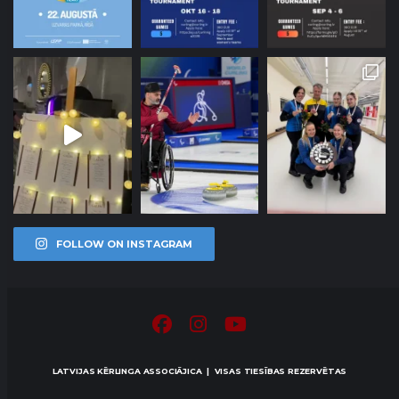
FOLLOW ON INSTAGRAM
LATVIJAS KĒRLINGA ASSOCIĀJICA | VISAS TIESĪBAS REZERVĒTAS