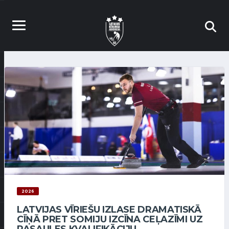
2026
LATVIJAS VĪRIEŠU IZLASE DRAMATISKĀ
CĪŅĀ PRET SOMIJU IZCĪNA CEĻAZĪMI UZ