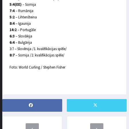
5:4(EE)
– Somija
7:4
– Rumānija
5:2
– Lihtenšteina
8:4
– Igaunija
14:2
– Portugāle
6:3
– Slovākija
6:4
– Bulgārija
3:7 – Slovēnija /1. kvalifikācijas spēle/
8:7
– Somija /2. kvalifikācijas spēle/
Foto: World Curling / Stephen Fisher