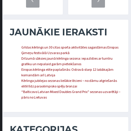
JAUNĀKIE IERAKSTI
Grīdas kērlings un 30 citas sporta aktivitātes sagaidāmas Eiropas
Ģimeņu festivālā Uzvaras parkā
Drīzumā sāksies jaunā kērlinga sezona: iepazīsties ar turnīru
grafiku un nepalaid garām pieteikšanos
Eiropas kērlinga elite paplašinās: Ostravā starp 12 labākajām
komandām arī Latvija
Kērlinga jubilejas sezonas lielākie lēcieni – no dāmu atgriešanās
elitē līdz paraolimpisko spēļu bronzai
“Balticovo Latvian Mixed Doubles Grand Prix” sezonas uzvarētāji –
pāris no Lietuvas
KATEGORIJAS