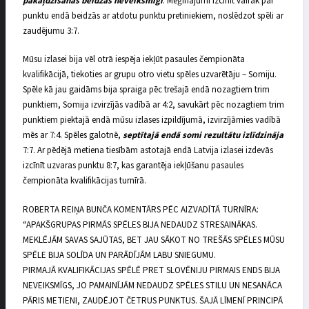
pakaļdzīšanās beidzās neveiksmīgi
. Mēģinājumi izcīnīt vairāk par
punktu endā beidzās ar atdotu punktu pretiniekiem, noslēdzot spēli ar
zaudējumu 3:7.
Mūsu izlasei bija vēl otrā iespēja iekļūt pasaules čempionāta
kvalifikācijā, tiekoties ar grupu otro vietu spēles uzvarētāju – Somiju.
Spēle kā jau gaidāms bija spraiga pēc trešajā endā nozagtiem trim
punktiem, Somija izvirzījās vadībā ar 4:2, savukārt pēc nozagtiem trim
punktiem piektajā endā mūsu izlases izpildījumā, izvirzījāmies vadībā
mēs ar 7:4. Spēles galotnē,
septītajā endā somi rezultātu izlīdzināja
7:7. Ar pēdējā metiena tiesībām astotajā endā Latvija izlasei izdevās
izcīnīt uzvaras punktu 8:7, kas garantēja iekļūšanu pasaules
čempionāta kvalifikācijas turnīrā.
ROBERTA REIŅA BUNČA KOMENTĀRS PĒC AIZVADĪTĀ TURNĪRA:
“APAKŠGRUPAS PIRMĀS SPĒLES BIJA NEDAUDZ STRESAINĀKAS.
MEKLĒJĀM SAVAS SAJŪTAS, BET JAU SĀKOT NO TREŠĀS SPĒLES MŪSU
SPĒLE BIJA SOLĪDA UN PARĀDĪJĀM LABU SNIEGUMU.
PIRMAJĀ KVALIFIKĀCIJAS SPĒLĒ PRET SLOVĒNIJU PIRMAIS ENDS BIJA
NEVEIKSMĪGS, JO PAMAINĪJĀM NEDAUDZ SPĒLES STILU UN NESANĀCA
PĀRIS METIENI, ZAUDĒJOT ČETRUS PUNKTUS. ŠAJĀ LĪMENĪ PRINCIPĀ