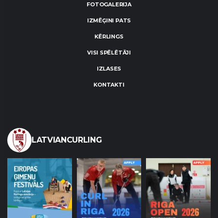
FOTOGALERIJA
IZMĒĢINI PATS
KĒRLINGS
VISI SPĒLĒTĀJI
IZLASES
KONTAKTI
LATVIANCURLING