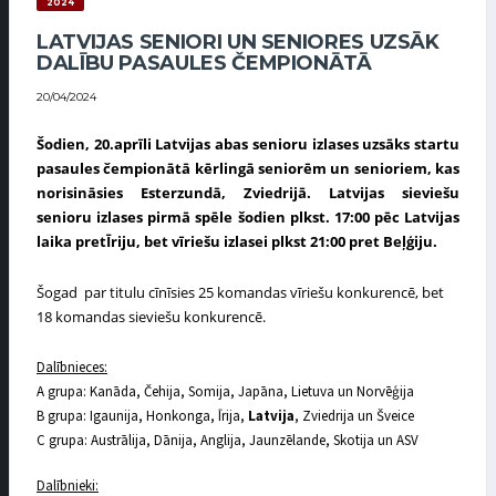
2024
LATVIJAS SENIORI UN SENIORES UZSĀK
DALĪBU PASAULES ČEMPIONĀTĀ
20/04/2024
Šodien
, 2
0
.aprīli Latvijas
abas
senioru izlase
s
uzsāks startu
pasaules čempionātā kērlingā
seniorēm un senioriem
, kas
norisināsies
Esterzundā
,
Zviedrijā
. Latvijas sieviešu
senioru izlases pirmā spēle
šodien
plkst. 1
7
:00 pēc Latvijas
laika pret
Īriju, bet vīriešu izlasei plkst 21:00 pret Beļģiju.
Šogad par titulu cīnīsies 25 komandas vīriešu konkurencē, bet
18 komandas sieviešu konkurencē.
Dalībnieces:
A grupa: Kanāda, Čehija, Somija, Japāna, Lietuva un Norvēģija
B grupa: Igaunija, Honkonga, Īrija,
Latvija
, Zviedrija un Šveice
C grupa: Austrālija, Dānija, Anglija, Jaunzēlande, Skotija un ASV
Dalībnieki: