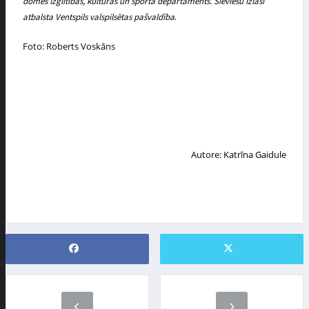
domes Izglītības, kultūras un sporta departaments. Sieviešu izlasi
.
atbalsta Ventspils valspilsētas pašvaldība
Foto: Roberts Voskāns
Autore: Katrīna Gaidule