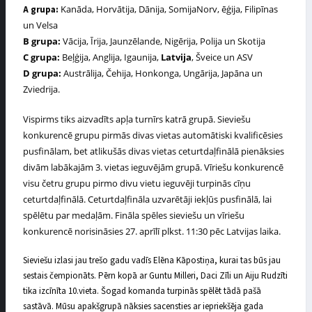
Kanāda, Horvātija, Dānija, SomijaNorv, ēģija, Filipīnas
A grupa:
un Velsa
B grupa:
Vācija, Īrija, Jaunzēlande, Nigērija, Polija un Skotija
C grupa:
Beļģija, Anglija, Igaunija,
Latvija
, Šveice un ASV
D grupa:
Austrālija, Čehija, Honkonga, Ungārija, Japāna un
Zviedrija.
Vispirms tiks aizvadīts apļa turnīrs katrā grupā. Sieviešu
konkurencē grupu pirmās divas vietas automātiski kvalificēsies
pusfinālam, bet atlikušās divas vietas ceturtdaļfinālā pienāksies
divām labākajām 3. vietas ieguvējām grupā. Vīriešu konkurencē
visu četru grupu pirmo divu vietu ieguvēji turpinās cīņu
ceturtdaļfinālā. Ceturtdaļfināla uzvarētāji iekļūs pusfinālā, lai
spēlētu par medaļām. Fināla spēles sieviešu un vīriešu
konkurencē norisināsies 27. aprīlī plkst. 11:30 pēc Latvijas laika.
Sieviešu izlasi jau trešo gadu vadīs Elēna Kāpostiņa, kurai tas būs jau
sestais čempionāts. Pērn kopā ar Guntu Milleri, Daci Zīli un Aiju Rudzīti
tika izcīnīta 10.vieta. Šogad komanda turpinās spēlēt tādā pašā
sastāvā. Mūsu apakšgrupā nāksies sacensties ar iepriekšēja gada