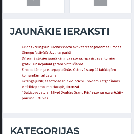
JAUNĀKIE IERAKSTI
Grīdas kērlings un 30 citas sporta aktivitātes sagaidāmas Eiropas
Ģimeņu festivālā Uzvaras parkā
Drīzumā sāksies jaunā kērlinga sezona: iepazīsties ar turnīru
grafiku un nepalaid garām pieteikšanos
Eiropas kērlinga elite paplašinās: Ostravā starp 12 labākajām
komandām arī Latvija
Kērlinga jubilejas sezonas lielākie lēcieni – no dāmu atgriešanās
elitē līdz paraolimpisko spēļu bronzai
“Balticovo Latvian Mixed Doubles Grand Prix” sezonas uzvarētāji –
pāris no Lietuvas
KATEGORIJAS