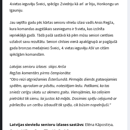
4.vietas ieguvēju Šveici, spēcīgo Zviedriju kā arī ar Īriju, Honkongu un
Igauniju.
Jau septīto gadu pēc kārtas senioru vīriešu izlasi vadīs Ansis Regža,
kura komandas augstākais sasniegums ir 9.vieta, kas izcīnīta
iepriekšējā gadā. Tādā pašā sastāvā kā pērn mūsu seniori centīsies
uzlabot savu rezultātu. Seniori cīnīsies vienā apakšgrupā ar pagājušā
gada bronzas medaļnieci Šveici, 4. vietas ieguvēju ASV un citām
spēcīgām komandām.
Latvijas
senioru
izlases
skips Anša
Regžas
komentārs
pirms
čempionāta:
“
Otro reizi atgriežamies Ēsteršundā. Pirmajās dienās gatavojamies
spēlēm, aprodam ar pilsētu, notestējam ledu. Patīkami, ka tas
sniedz cerīgu skatu uz akmens gaitu. Vienojāmies, ka celiņiem
pietrūkst tik sienu, lai justos kā mājās. Dosimies spēļu ceļojumā ar
pārliecību un cerību izbaudīt tik spēļu, cik būsim nopelnījuši.”
Latvijas sieviešu senioru izlases sastāvs:
Elēna Kāpostiņa,