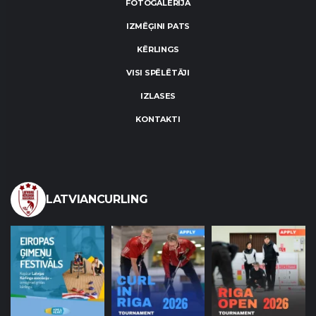
FOTOGALERIJA
IZMĒĢINI PATS
KĒRLINGS
VISI SPĒLĒTĀJI
IZLASES
KONTAKTI
LATVIANCURLING