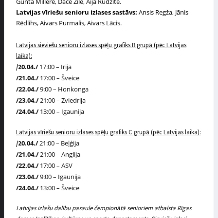
Gunta Millere, Dace Zīle, Aija Rudzīte.
Latvijas vīriešu senioru izlases sastāvs:
Ansis Regža, Jānis
Rēdlihs, Aivars Purmalis, Aivars Lācis.
Latvijas sieviešu senioru izlases spēļu grafiks B grupā (pēc Latvijas
laika):
0
.04./
17:00 – Īrija
/2
/2
1
.04./
17:00 – Šveice
/2
2
.04./
9:00 – Honkonga
/2
3
.04./
21:00 – Zviedrija
/2
4
.04./
13:00 – Igaunija
Latvijas vīriešu senioru izlases spēļu grafiks C grupā (pēc Latvijas laika):
0
.04./
21:00 – Beļģija
/2
/2
1
.04./
21:00 – Anglija
/2
2
.04./
17:00 – ASV
/2
3
.04./
9:00 – Igaunija
/2
4.
04./
13:00 – Šveice
Latvijas izlašu dalību pasaule čempionātā senioriem atbalsta Rīgas