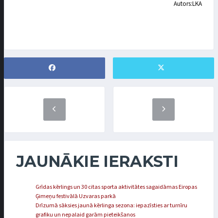
Autors:LKA
JAUNĀKIE IERAKSTI
Grīdas kērlings un 30 citas sporta aktivitātes sagaidāmas Eiropas
Ģimeņu festivālā Uzvaras parkā
Drīzumā sāksies jaunā kērlinga sezona: iepazīsties ar turnīru
grafiku un nepalaid garām pieteikšanos