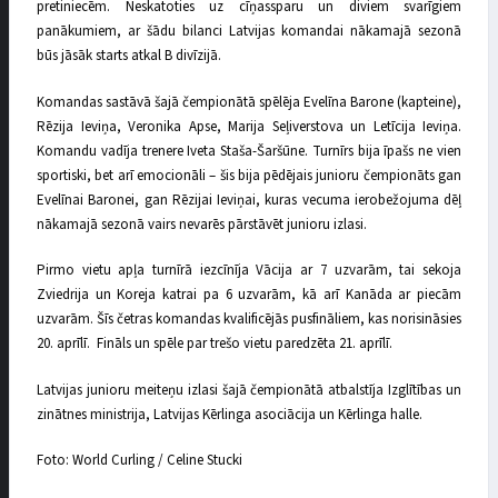
pretiniecēm. Neskatoties uz cīņassparu un diviem svarīgiem
panākumiem, ar šādu bilanci Latvijas komandai nākamajā sezonā
būs jāsāk starts atkal B divīzijā.
Komandas sastāvā šajā čempionātā spēlēja Evelīna Barone (kapteine),
Rēzija Ieviņa, Veronika Apse, Marija Seļiverstova un Letīcija Ieviņa.
Komandu vadīja trenere Iveta Staša-Šaršūne. Turnīrs bija īpašs ne vien
sportiski, bet arī emocionāli – šis bija pēdējais junioru čempionāts gan
Evelīnai Baronei, gan Rēzijai Ieviņai, kuras vecuma ierobežojuma dēļ
nākamajā sezonā vairs nevarēs pārstāvēt junioru izlasi.
Pirmo vietu apļa turnīrā iezcīnīja Vācija ar 7 uzvarām, tai sekoja
Zviedrija un Koreja katrai pa 6 uzvarām, kā arī Kanāda ar piecām
uzvarām. Šīs četras komandas kvalificējās pusfināliem, kas norisināsies
20. aprīlī. Fināls un spēle par trešo vietu paredzēta 21. aprīlī.
Latvijas junioru meiteņu izlasi šajā čempionātā atbalstīja Izglītības un
zinātnes ministrija, Latvijas Kērlinga asociācija un Kērlinga halle.
Foto: World Curling / Celine Stucki