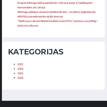
Eiropas kērlinga elite paplašinās: Ostravā starp 12 labākajām
komandām arī Latvija
Kērlinga jubilejas sezonas lielākie lēcieni – no dāmu atgriešanās
elitē līdz paraolimpisko spēļu bronzai
“Balticovo Latvian Mixed Doubles Grand Prix” sezonas uzvarētāji –
pāris no Lietuvas
KATEGORIJAS
2023
2024
2025
2026