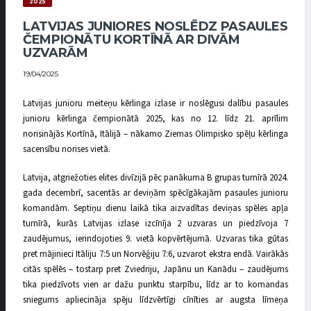
2025
LATVIJAS JUNIORES NOSLĒDZ PASAULES
ČEMPIONĀTU KORTĪNĀ AR DIVĀM
UZVARĀM
19/04/2025
Latvijas junioru meiteņu kērlinga izlase ir noslēgusi dalību pasaules
junioru kērlinga čempionātā 2025, kas no 12. līdz 21. aprīlim
norisinājās Kortīnā, Itālijā – nākamo Ziemas Olimpisko spēļu kērlinga
sacensību norises vietā.
Latvija, atgriežoties elites divīzijā pēc panākuma B grupas turnīrā 2024.
gada decembrī, sacentās ar deviņām spēcīgākajām pasaules junioru
komandām. Septiņu dienu laikā tika aizvadītas deviņas spēles apļa
turnīrā, kurās Latvijas izlase izcīnīja 2 uzvaras un piedzīvoja 7
zaudējumus, ierindojoties 9. vietā kopvērtējumā. Uzvaras tika gūtas
pret mājinieci Itāliju 7:5 un Norvēģiju 7:6, uzvarot ekstra endā. Vairākās
citās spēlēs – tostarp pret Zviedriju, Japānu un Kanādu – zaudējums
tika piedzīvots vien ar dažu punktu starpību, līdz ar to komandas
sniegums apliecināja spēju līdzvērtīgi cīnīties ar augsta līmeņa