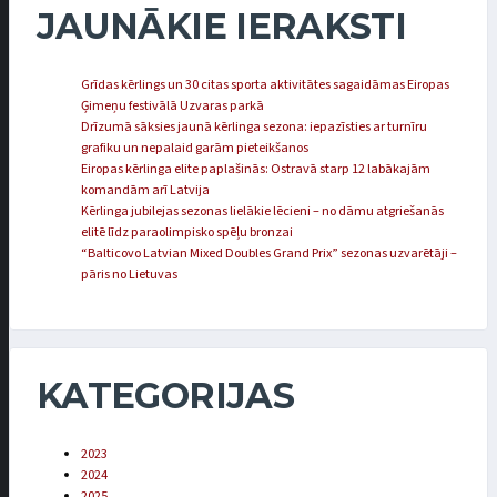
JAUNĀKIE IERAKSTI
Grīdas kērlings un 30 citas sporta aktivitātes sagaidāmas Eiropas
Ģimeņu festivālā Uzvaras parkā
Drīzumā sāksies jaunā kērlinga sezona: iepazīsties ar turnīru
grafiku un nepalaid garām pieteikšanos
Eiropas kērlinga elite paplašinās: Ostravā starp 12 labākajām
komandām arī Latvija
Kērlinga jubilejas sezonas lielākie lēcieni – no dāmu atgriešanās
elitē līdz paraolimpisko spēļu bronzai
“Balticovo Latvian Mixed Doubles Grand Prix” sezonas uzvarētāji –
pāris no Lietuvas
KATEGORIJAS
2023
2024
2025