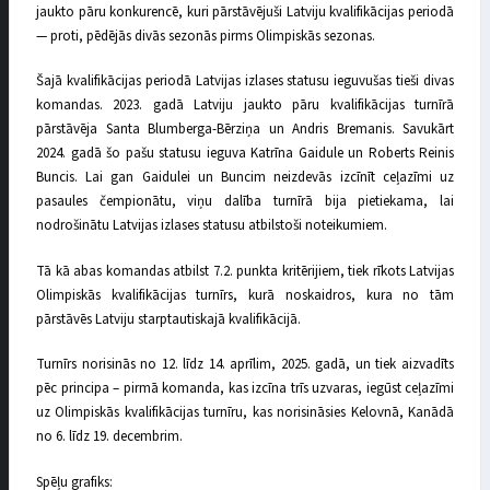
jaukto pāru konkurencē, kuri pārstāvējuši Latviju kvalifikācijas periodā
— proti, pēdējās divās sezonās pirms Olimpiskās sezonas.
Šajā kvalifikācijas periodā Latvijas izlases statusu ieguvušas tieši divas
komandas. 2023. gadā Latviju jaukto pāru kvalifikācijas turnīrā
pārstāvēja Santa Blumberga-Bērziņa un Andris Bremanis. Savukārt
2024. gadā šo pašu statusu ieguva Katrīna Gaidule un Roberts Reinis
Buncis. Lai gan Gaidulei un Buncim neizdevās izcīnīt ceļazīmi uz
pasaules čempionātu, viņu dalība turnīrā bija pietiekama, lai
nodrošinātu Latvijas izlases statusu atbilstoši noteikumiem.
Tā kā abas komandas atbilst 7.2. punkta kritērijiem, tiek rīkots Latvijas
Olimpiskās kvalifikācijas turnīrs, kurā noskaidros, kura no tām
pārstāvēs Latviju starptautiskajā kvalifikācijā.
Turnīrs norisinās no 12. līdz 14. aprīlim, 2025. gadā, un tiek aizvadīts
pēc principa – pirmā komanda, kas izcīna trīs uzvaras, iegūst ceļazīmi
uz Olimpiskās kvalifikācijas turnīru, kas norisināsies Kelovnā, Kanādā
no 6. līdz 19. decembrim.
Spēļu grafiks: