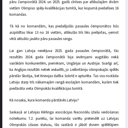
pāru čampionātā 2024. un 2025. gadā cīnīsies par atlikušajām divām
vietām Olimpiso spēļu kvalifikācijas turnīrā, kur kopumā piedalīsies 16
komandas.
Tā kā no komandām, kas piedalījušās pasaules čempionātos būs
aizpildītas tikai 13 no 16 vietām, atlikušās trīs tiks piešķirtas, ņemot
vērā aktuālo jaukto pāru pasaules rangu.
Lai gan Latvija neiekļuva 2025. gada pasaules čempionātā, tās
rezultāts 2024. gada čempionātā bija ievērojami augstāks nekā
vairākām konkurentēm, piemēram, Ungārijai un Austrijai. Svarīgi arī,
ka Anglijas rezultāti netiek ieskaitīti, jo Lielbritāniju olimpiskajās spēlēs
pārstāv Skotija, bet Krievijas dalība šobrīd ir apturēta. Tas viss nostāda
Latviju starp trīs nākamajām rangā esošajām komandām, kurām tiek
piedāvāta vieta Olimpiskās kvalifikācijas turnīrā.
Kā nosaka, kura komanda pārstāvēs Latviju?
Saskaņā ar Latvijas Kērlinga asociācijas Nacionālu izlašu veidošanas
noteikumu 7.2. punktu, lai komanda varētu pretendēt uz Latvijas
Olimpiskās izlases statusu, tās sastāvā ir jābūt diviem spēlētājiem