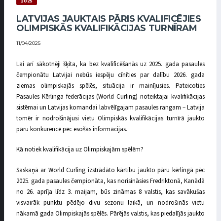
2025
LATVIJAS JAUKTAIS PĀRIS KVALIFICĒJIES
OLIMPISKĀS KVALIFIKĀCIJAS TURNĪRAM
11/04/2025
Lai arī sākotnēji šķita, ka bez kvalificēšanās uz 2025. gada pasaules
čempionātu Latvijai nebūs iespēju cīnīties par dalību 2026. gada
ziemas olimpiskajās spēlēs, situācija ir mainījusies. Pateicoties
Pasaules Kērlinga federācijas (World Curling) noteiktajai kvalifikācijas
sistēmai un Latvijas komandai labvēlīgajam pasaules rangam – Latvija
tomēr ir nodrošinājusi vietu Olimpiskās kvalifikācijas turnīrā jaukto
pāru konkurencē pēc esošās informācijas.
Kā notiek kvalifikācija uz Olimpiskajām spēlēm?
Saskaņā ar World Curling izstrādāto kārtību jaukto pāru kērlingā pēc
2025. gada pasaules čempionāta, kas norisināsies Fredriktonā, Kanādā
no 26. aprīļa līdz 3. maijam, būs zināmas 8 valstis, kas savākušas
visvairāk punktu pēdējo divu sezonu laikā, un nodrošinās vietu
nākamā gada Olimpiskajās spēlēs. Pārējās valstis, kas piedalījās jaukto