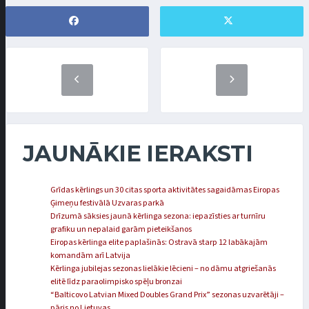
JAUNĀKIE IERAKSTI
Grīdas kērlings un 30 citas sporta aktivitātes sagaidāmas Eiropas
Ģimeņu festivālā Uzvaras parkā
Drīzumā sāksies jaunā kērlinga sezona: iepazīsties ar turnīru
grafiku un nepalaid garām pieteikšanos
Eiropas kērlinga elite paplašinās: Ostravā starp 12 labākajām
komandām arī Latvija
Kērlinga jubilejas sezonas lielākie lēcieni – no dāmu atgriešanās
elitē līdz paraolimpisko spēļu bronzai
“Balticovo Latvian Mixed Doubles Grand Prix” sezonas uzvarētāji –
pāris no Lietuvas