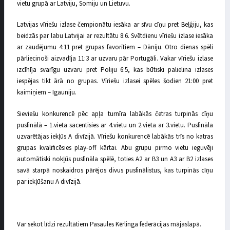
vietu grupā ar Latviju, Somiju un Lietuvu.
Latvijas vīriešu izlase čempionātu iesāka ar sīvu cīņu pret Beļģiju, kas
beidzās par labu Latvijai ar rezultātu 8:6. Svētdienu vīriešu izlase iesāka
ar zaudējumu 4:11 pret grupas favorītiem – Dāniju. Otro dienas spēli
pārliecinoši aizvadīja 11:3 ar uzvaru pār Portugāli. Vakar vīriešu izlase
izcīnīja svarīgu uzvaru pret Poliju 6:5, kas būtiski palielina izlases
iespējas tikt ārā no grupas. Vīriešu izlasei spēles šodien 21:00 pret
kaimiņiem – Igauniju.
Sieviešu konkurencē pēc apļa turnīra labākās četras turpinās cīņu
pusfinālā – 1.vieta sacentīsies ar 4.vietu un 2.vieta ar 3.vietu. Pusfināla
uzvarētājas iekļūs A divīzijā. Vīriešu konkurencē labākās trīs no katras
grupas kvalificēsies play-off kārtai. Abu grupu pirmo vietu ieguvēji
automātiski nokļūs pusfināla spēlē, toties A2 ar B3 un A3 ar B2 izlases
savā starpā noskaidros pārējos divus pusfinālistus, kas turpinās cīņu
par iekļūšanu A divīzijā.
Var sekot līdzi rezultātiem Pasaules Kērlinga federācijas mājaslapā.