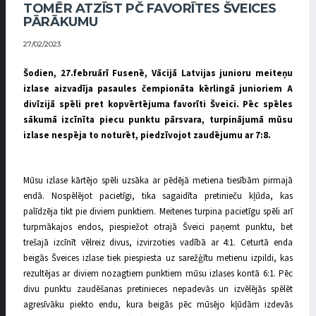
TOMĒR ATZĪST PČ FAVORĪTES ŠVEICES
PĀRĀKUMU
27/02/2023
Šodien, 27.februārī Fusenē, Vācijā Latvijas junioru meiteņu
izlase aizvadīja pasaules čempionāta kērlingā junioriem A
divīzijā spēli pret kopvērtējuma favorīti Šveici. Pēc spēles
sākumā izcīnīta piecu punktu pārsvara, turpinājumā mūsu
izlase nespēja to noturēt, piedzīvojot zaudējumu ar 7:8.
Mūsu izlase kārtējo spēli uzsāka ar pēdējā metiena tiesībām pirmajā
endā. Nospēlējot pacietīgi, tika sagaidīta pretinieču kļūda, kas
palīdzēja tikt pie diviem punktiem. Meitenes turpina pacietīgu spēli arī
turpmākajos endos, piespiežot otrajā Šveici paņemt punktu, bet
trešajā izcīnīt vēlreiz divus, izvirzoties vadībā ar 4:1. Ceturtā enda
beigās Šveices izlase tiek piespiesta uz sarežģītu metienu izpildi, kas
rezultējas ar diviem nozagtiem punktiem mūsu izlases kontā 6:1. Pēc
divu punktu zaudēšanas pretinieces nepadevās un izvēlējās spēlēt
agresīvāku piekto endu, kura beigās pēc mūsējo kļūdām izdevās