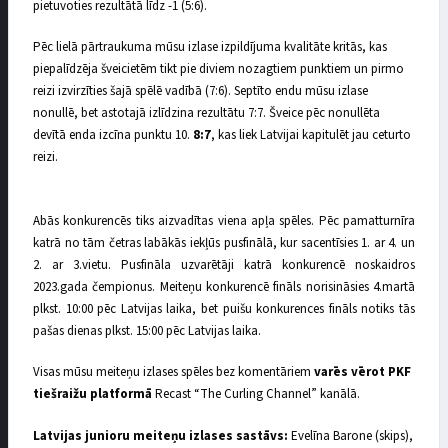
pietuvoties rezultātā līdz -1 (5:6).
Pēc lielā pārtraukuma mūsu izlase izpildījuma kvalitāte kritās, kas
piepalīdzēja šveicietēm tikt pie diviem nozagtiem punktiem un pirmo
reizi izvirzīties šajā spēlē vadībā (7:6). Septīto endu mūsu izlase
nonullē, bet astotajā izlīdzina rezultātu 7:7. Šveice pēc nonullēta
devītā enda izcīna punktu 10.
8:7
, kas liek Latvijai kapitulēt jau ceturto
reizi.
Abās konkurencēs tiks aizvadītas viena apļa spēles. Pēc pamatturnīra
katrā no tām četras labākās iekļūs pusfinālā, kur sacentīsies 1. ar 4. un
2. ar 3.vietu. Pusfināla uzvarētāji katrā konkurencē noskaidros
2023.gada čempionus. Meiteņu konkurencē fināls norisināsies 4.martā
plkst. 10:00 pēc Latvijas laika, bet puišu konkurences fināls notiks tās
pašas dienas plkst. 15:00 pēc Latvijas laika.
Visas mūsu meiteņu izlases spēles bez komentāriem
varēs vērot PKF
tiešraižu platformā
Recast “The Curling Channel” kanālā.
Latvijas junioru meiteņu izlases sastāvs:
Evelīna Barone (skips),