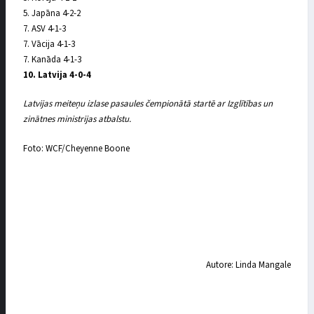
5. Japāna 4-2-2
7. ASV 4-1-3
7. Vācija 4-1-3
7. Kanāda 4-1-3
10. Latvija 4-0-4
Latvijas meiteņu izlase pasaules čempionātā startē ar Izglītības un
zinātnes ministrijas atbalstu.
Foto: WCF/Cheyenne Boone
Autore: Linda Mangale