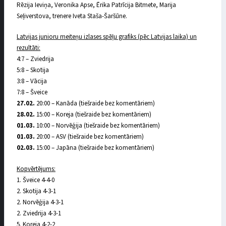
Rēzija Ieviņa, Veronika Apse, Ērika Patrīcija Bitmete, Marija
Seļiverstova, trenere Iveta Staša-Šaršūne.
Latvijas junioru meiteņu izlases spēļu grafiks (pēc Latvijas laika) un
rezultāti:
4:7 – Zviedrija
5:8 – Skotija
3:8 – Vācija
7:8 – Šveice
27.02.
20:00 – Kanāda (tiešraide bez komentāriem)
28.02.
15:00 – Koreja (tiešraide bez komentāriem)
01.03.
10:00 – Norvēģija (tiešraide bez komentāriem)
01.03.
20:00 – ASV (tiešraide bez komentāriem)
02.03.
15:00 – Japāna (tiešraide bez komentāriem)
Kopvērtējums:
1. Šveice 4-4-0
2. Skotija 4-3-1
2. Norvēģija 4-3-1
2. Zviedrija 4-3-1
5. Koreja 4-2-2