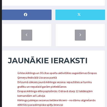
JAUNĀKIE IERAKSTI
Grīdas kērlings un 30 citas sporta aktivitātes sagaidāmas Eiropas
Ģimeņu festivālā Uzvaras parkā
Drīzumā sāksies jaunā kērlinga sezona: iepazīsties ar turnīru
grafiku un nepalaid garām pieteikšanos
Eiropas kērlinga elite paplašinās: Ostravā starp 12 labākajām
komandām arī Latvija
Kērlinga jubilejas sezonas lielākie lēcieni – no dāmu atgriešanās
elitē līdz paraolimpisko spēļu bronzai