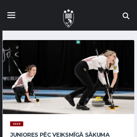
2023
JUNIORES PĒC VEIKSMĪGĀ SĀKUMA