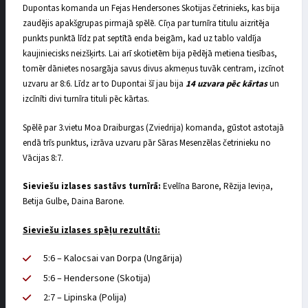
Dupontas komanda un Fejas Hendersones Skotijas četrinieks, kas bija
zaudējis apakšgrupas pirmajā spēlē. Cīņa par turnīra titulu aizritēja
punkts punktā līdz pat septītā enda beigām, kad uz tablo valdīja
kaujiniecisks neizšķirts. Lai arī skotietēm bija pēdējā metiena tiesības,
tomēr dānietes nosargāja savus divus akmeņus tuvāk centram, izcīnot
uzvaru ar 8:6. Līdz ar to Dupontai šī jau bija
14 uzvara pēc kārtas
un
izcīnīti divi turnīra tituli pēc kārtas.
Spēlē par 3.vietu Moa Draiburgas (Zviedrija) komanda, gūstot astotajā
endā trīs punktus, izrāva uzvaru pār Sāras Mesenzēlas četrinieku no
Vācijas 8:7.
Sieviešu izlases sastāvs turnīrā:
Evelīna Barone, Rēzija Ieviņa,
Betija Gulbe, Daina Barone.
Sieviešu izlases spēļu rezultāti:
5:6 – Kalocsai van Dorpa (Ungārija)
5:6 – Hendersone (Skotija)
2:7 – Lipinska (Polija)