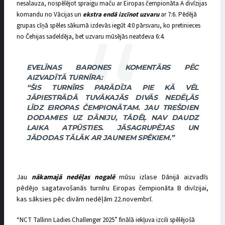
nesalauza, nospēlējot spraigu maču ar Eiropas čempionāta A divīzijas
komandu no Vācijas un
ekstra endā izcīnot uzvaru
ar 7:6. Pēdējā
grupas cīņā spēles sākumā izdevās iegūt 4:0 pārsvaru, ko pretinieces
no Čehijas sadeldēja, bet uzvaru mūsējās neatdeva 6:4.
EVELĪNAS BARONES KOMENTĀRS PĒC
AIZVADĪTĀ TURNĪRA:
“ŠIS TURNĪRS PARĀDĪJA PIE KĀ VĒL
JĀPIESTRĀDĀ TUVĀKAJĀS DIVĀS NEDĒĻĀS
LĪDZ EIROPAS ČEMPIONĀTAM. JAU TREŠDIEN
DODAMIES UZ DĀNIJU, TĀDĒĻ NAV DAUDZ
LAIKA ATPŪSTIES. JĀSAGRUPĒJAS UN
JĀDODAS TĀLĀK AR JAUNIEM SPĒKIEM.”
Jau
nākamajā nedēļas nogalē
mūsu izlase Dānijā aizvadīs
pēdējo sagatavošanās turnīru Eiropas čempionāta B divīzijai,
kas sāksies pēc divām nedēļām 22.novembrī.
“NCT Tallinn Ladies Challenger 2025” finālā iekļuva izcili spēlējošā