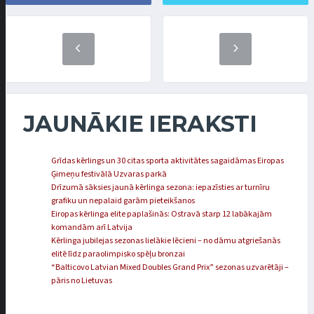
JAUNĀKIE IERAKSTI
Grīdas kērlings un 30 citas sporta aktivitātes sagaidāmas Eiropas
Ģimeņu festivālā Uzvaras parkā
Drīzumā sāksies jaunā kērlinga sezona: iepazīsties ar turnīru
grafiku un nepalaid garām pieteikšanos
Eiropas kērlinga elite paplašinās: Ostravā starp 12 labākajām
komandām arī Latvija
Kērlinga jubilejas sezonas lielākie lēcieni – no dāmu atgriešanās
elitē līdz paraolimpisko spēļu bronzai
“Balticovo Latvian Mixed Doubles Grand Prix” sezonas uzvarētāji –
pāris no Lietuvas