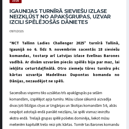
2025
IGAUNIJAS TURNĪRĀ SIEVIEŠU IZLASE
NEIZKĻŪST NO APAKŠGRUPAS, UZVAR
IZCILI SPĒLĒJOŠĀS DĀNIETES
09/11/2025
“NCT Tallinn Ladies Challenger 2025” turnīrā Tallinā,
Igaunijā no 6. līdz 9. novembrim sacentās 18 sieviešu
komandas, tostarp arī Latvijas izlase Evelīnas Barones
vadībā. Ar divām uzvarām piecās spēlēs bija par maz, lai
iekļūtu ceturtdaļfinālā. Otro ziemeļu tūres turnīru pēc
kārtas uzvarēja Madelēnas Dupontas komanda no
Dānijas, nezaudējot ne spēli.
Sacensības vispirms tiks uzsāktas trīs apakšgrupās pa sešām
komandām, izspēlējot apļa turnīru. Mūsu izlase sākumā aizvadīja
divas ļoti līdzīgas cīņas ar Ungārijas un Skotijas komandām 5:6, abās
nespējot astotajā endā panākt neizšķiru, lai spēli vismaz ievirzītu
ekstra endā. Trešajā grupas spēlē polietes dominēja, liekot mūsu
meitenēm kapitulēt trešo reizi pēc kārtas. Tomēr tas Barones komandu