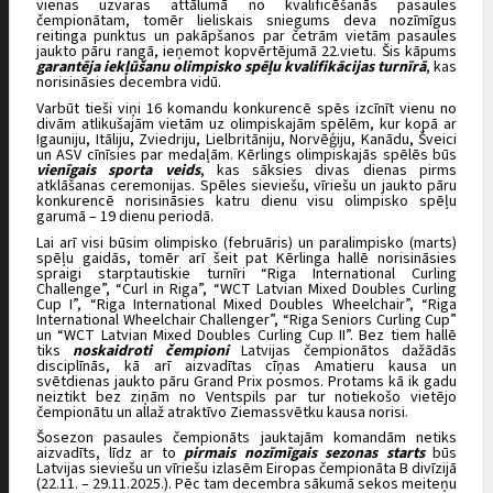
vienas uzvaras attālumā no kvalificēšanās pasaules
čempionātam, tomēr lieliskais sniegums deva nozīmīgus
reitinga punktus un pakāpšanos par četrām vietām pasaules
jaukto pāru rangā, ieņemot kopvērtējumā 22.vietu. Šis kāpums
garantēja iekļūšanu olimpisko spēļu kvalifikācijas turnīrā
, kas
norisināsies decembra vidū.
Varbūt tieši viņi 16 komandu konkurencē spēs izcīnīt vienu no
divām atlikušajām vietām uz olimpiskajām spēlēm, kur kopā ar
Igauniju, Itāliju, Zviedriju, Lielbritāniju, Norvēģiju, Kanādu, Šveici
un ASV cīnīsies par medaļām. Kērlings olimpiskajās spēlēs būs
vienīgais sporta veids
, kas sāksies divas dienas pirms
atklāšanas ceremonijas. Spēles sieviešu, vīriešu un jaukto pāru
konkurencē norisināsies katru dienu visu olimpisko spēļu
garumā – 19 dienu periodā.
Lai arī visi būsim olimpisko (februāris) un paralimpisko (marts)
spēļu gaidās, tomēr arī šeit pat Kērlinga hallē norisināsies
spraigi starptautiskie turnīri “Riga International Curling
Challenge”, “Curl in Riga”, “WCT Latvian Mixed Doubles Curling
Cup I”, “Riga International Mixed Doubles Wheelchair”, “Riga
International Wheelchair Challenger”, “Riga Seniors Curling Cup”
un “WCT Latvian Mixed Doubles Curling Cup II”. Bez tiem hallē
tiks
noskaidroti čempioni
Latvijas čempionātos dažādās
disciplīnās, kā arī aizvadītas cīņas Amatieru kausa un
svētdienas jaukto pāru Grand Prix posmos. Protams kā ik gadu
neiztikt bez ziņām no Ventspils par tur notiekošo vietējo
čempionātu un allaž atraktīvo Ziemassvētku kausa norisi.
Šosezon pasaules čempionāts jauktajām komandām netiks
aizvadīts, līdz ar to
pirmais nozīmīgais sezonas starts
būs
Latvijas sieviešu un vīriešu izlasēm Eiropas čempionāta B divīzijā
(22.11. – 29.11.2025.). Pēc tam decembra sākumā sekos meiteņu