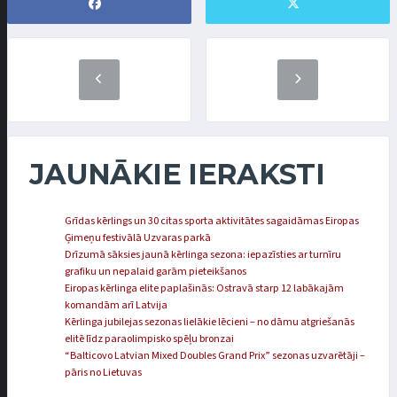
JAUNĀKIE IERAKSTI
Grīdas kērlings un 30 citas sporta aktivitātes sagaidāmas Eiropas
Ģimeņu festivālā Uzvaras parkā
Drīzumā sāksies jaunā kērlinga sezona: iepazīsties ar turnīru
grafiku un nepalaid garām pieteikšanos
Eiropas kērlinga elite paplašinās: Ostravā starp 12 labākajām
komandām arī Latvija
Kērlinga jubilejas sezonas lielākie lēcieni – no dāmu atgriešanās
elitē līdz paraolimpisko spēļu bronzai
“Balticovo Latvian Mixed Doubles Grand Prix” sezonas uzvarētāji –
pāris no Lietuvas