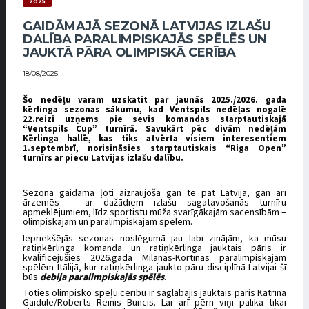
2025
GAIDĀMAJĀ SEZONĀ LATVIJAS IZLAŠU
DALĪBA PARALIMPISKAJĀS SPĒLĒS UN
JAUKTĀ PĀRA OLIMPISKĀ CERĪBA
18/08/2025
Šo nedēļu varam uzskatīt par jaunās 2025./2026. gada
kērlinga sezonas sākumu, kad Ventspils nedēļas nogalē
22.reizi uzņems pie sevis komandas starptautiskajā
“Ventspils Cup” turnīrā. Savukārt pēc divām nedēļām
Kērlinga hallē, kas tiks atvērta visiem interesentiem
1.septembrī, norisināsies starptautiskais “Riga Open”
turnīrs ar piecu Latvijas izlašu dalību.
Sezona gaidāma ļoti aizraujoša gan te pat Latvijā, gan arī
ārzemēs – ar dažādiem izlašu sagatavošanās turnīru
apmeklējumiem, līdz sportistu mūža svarīgākajām sacensībām –
olimpiskajām un paralimpiskajām spēlēm.
Iepriekšējās sezonas noslēgumā jau labi zinājām, ka mūsu
ratiņkērlinga komanda un ratiņkērlinga jauktais pāris ir
kvalificējušies 2026.gada Milānas-Kortīnas paralimpiskajām
spēlēm Itālijā, kur ratiņkērlinga jaukto pāru disciplīnā Latvijai šī
būs
debija paralimpiskajās spēlēs
.
Toties olimpisko spēļu cerību ir saglabājis jauktais pāris Katrīna
Gaidule/Roberts Reinis Buncis. Lai arī pērn viņi palika tikai