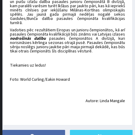
un puišu izlašu dalība pasaules junioru čempionātā B divīzijā,
kam paralēli varēsim turēt īkšķus par jaukto pāri, kas kā iepriekš
minēts cīnīsies par iekļūšanu Milānas-Kortīnas olimpiskajās
spēlēs. Jau jaunā gada pirmajā nedēļas nogalē sekos
Gaidules/Bunča dalība pasaules čempionāta kvalifikācijas
turnīrā.
Vadoties pēc rezultātiem Eiropas un junioru čempionātos, kā arī
pasaules čempionāta kvalifikācijā būs zināms vai Latvijas izlases
nodrošinās dalību
pasaules čempionātos A divīzijā, kuri
norisināsies kērlinga sezonas otrajā pusē. Pasaules čempionātu
sēriju noslēgs junioru jauktie pāri maija pirmajā dekādē, kas būs
tikai otrais čempionāts šīs disciplīnas vēsturē.
Tiekamies uz ledus!
Foto: World Curling/Eakin Howard
Autore: Linda Mangale