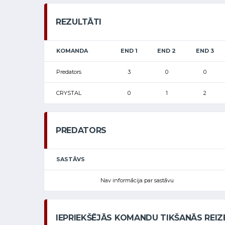
REZULTĀTI
KOMANDA
END 1
END 2
END 3
Predators
3
0
0
CRYSTAL
0
1
2
PREDATORS
SASTĀVS
Nav informācija par sastāvu
IEPRIEKŠĒJĀS KOMANDU TIKŠANĀS REIZ