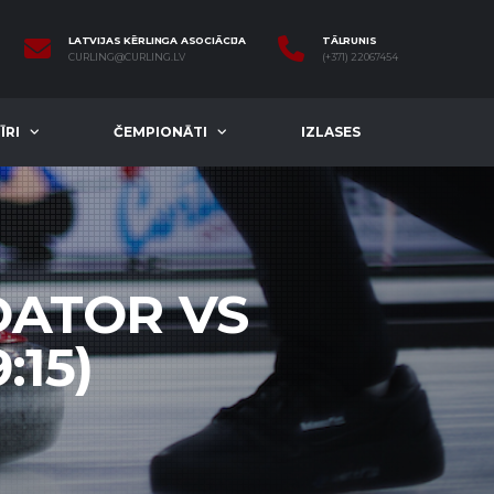
LATVIJAS KĒRLINGA ASOCIĀCIJA
TĀLRUNIS
CURLING@CURLING.LV
(+371) 22067454
ĪRI
ČEMPIONĀTI
IZLASES
DATOR VS
:15)