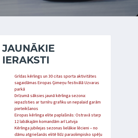
JAUNĀKIE
IERAKSTI
Grīdas kērlings un 30 citas sporta aktivitātes
sagaidāmas Eiropas Ģimeņu festivālā Uzvaras
parkā
Drīzumā sāksies jaunā kērlinga sezona:
iepazīsties ar turnīru grafiku un nepalaid garām
pieteikšanos
Eiropas kērlinga elite paplašinās: Ostravā starp
12 labākajām komandām arī Latvija
Kērlinga jubilejas sezonas lielākie lēcieni – no
dāmu atgriešanās elitē līdz paraolimpisko spēļu