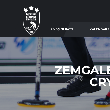
IZMĒĢINI PATS
KALENDĀRS
ZEMGALE
CRY