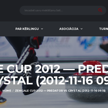
PAR KĒRLINGU
ASOCIĀCIJA
TURN
 CUP 2012 — PRE
STAL (2012-11-16 09
HOME
ZEMGALE CUP 2012 — PREDATOR VS CRYSTAL (2012-11-16 09:15)