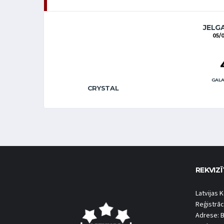
JELG
05/
GALA
CRYSTAL
REKVIZĪ
Latvijas K
Reģistrāc
Adrese: B