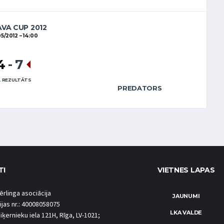
AVA CUP 2012
05/2012
14:00
4
-
7
 REZULTĀTS
PREDATORS
TI
VIETNES LAPAS
ērlinga asociācija
JAUNUMI
ijas nr.: 40008058075
LKA VALDE
iķernieku iela 121H, Rīga, LV-1021;