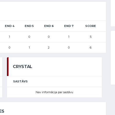
END 4
END 5
END 6
END 7
SCORE
1
0
0
1
5
0
1
2
0
6
CRYSTAL
SASTĀVS
Nav informācija par sastāvu
ES