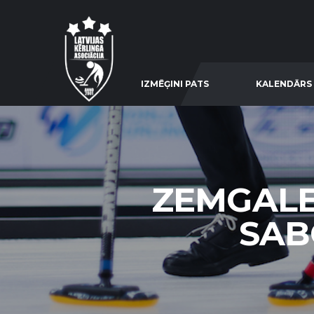
IZMĒĢINI PATS
KALENDĀRS
ZEMGALE 
SABO