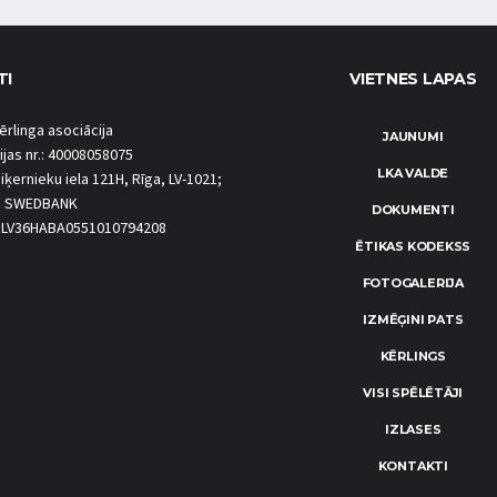
TI
VIETNES LAPAS
ērlinga asociācija
JAUNUMI
ijas nr.: 40008058075
LKA VALDE
iķernieku iela 121H, Rīga, LV-1021;
S SWEDBANK
DOKUMENTI
.: LV36HABA0551010794208
ĒTIKAS KODEKSS
FOTOGALERIJA
IZMĒĢINI PATS
KĒRLINGS
VISI SPĒLĒTĀJI
IZLASES
KONTAKTI