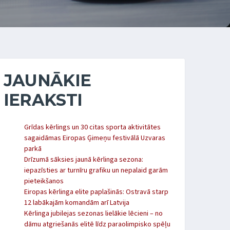
JAUNĀKIE
IERAKSTI
Grīdas kērlings un 30 citas sporta aktivitātes
sagaidāmas Eiropas Ģimeņu festivālā Uzvaras
parkā
Drīzumā sāksies jaunā kērlinga sezona:
iepazīsties ar turnīru grafiku un nepalaid garām
pieteikšanos
Eiropas kērlinga elite paplašinās: Ostravā starp
12 labākajām komandām arī Latvija
Kērlinga jubilejas sezonas lielākie lēcieni – no
dāmu atgriešanās elitē līdz paraolimpisko spēļu