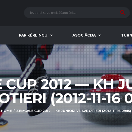
PAR KĒRLINGU
ASOCIĀCIJA
TURN
CUP 2012 — KH J
TIERI (2012-11-16 0
HOME
ZEMGALE CUP 2012 — KH JUNIORI VS SABOTIERI (2012-11-16 09:15)