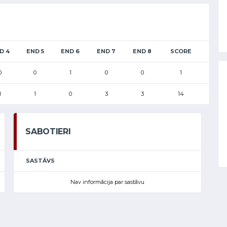
D 4
END 5
END 6
END 7
END 8
SCORE
0
0
1
0
0
1
1
1
0
3
3
14
SABOTIERI
SASTĀVS
Nav informācija par sastāvu