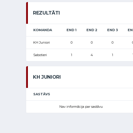
REZULTĀTI
KOMANDA
END 1
END 2
END 3
EN
KH Juniori
0
0
0
Sabotieri
1
4
1
KH JUNIORI
SASTĀVS
Nav informācija par sastāvu