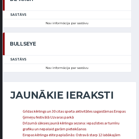
SASTĀVS
Nav informācija par sastāvu
BULLSEYE
SASTĀVS
Nav informācija par sastāvu
JAUNĀKIE IERAKSTI
Grīdas kērlings un 30 citas sporta aktivitātes sagaidāmas Eiropas
Ģimeņu festivālā Uzvaras parkā
Drīzumā sāksies jaunā kērlinga sezona: iepazīsties ar turnīru
grafiku un nepalaid garām pieteikšanos
Eiropas kērlinga elite paplašinās: Ostravā starp 12 labākajām