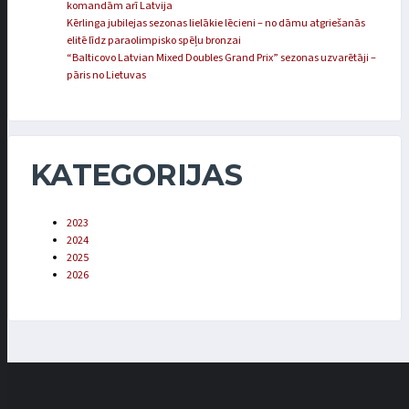
komandām arī Latvija
Kērlinga jubilejas sezonas lielākie lēcieni – no dāmu atgriešanās
elitē līdz paraolimpisko spēļu bronzai
“Balticovo Latvian Mixed Doubles Grand Prix” sezonas uzvarētāji –
pāris no Lietuvas
KATEGORIJAS
2023
2024
2025
2026