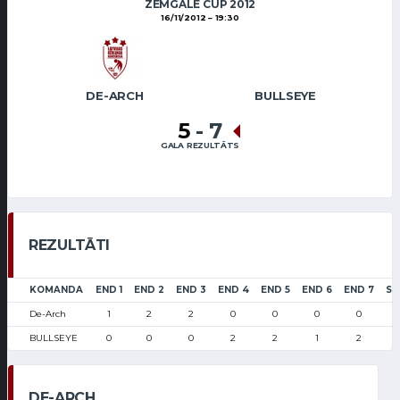
ZEMGALE CUP 2012
16/11/2012
19:30
DE-ARCH
BULLSEYE
5
-
7
GALA REZULTĀTS
REZULTĀTI
KOMANDA
END 1
END 2
END 3
END 4
END 5
END 6
END 7
SC
De-Arch
1
2
2
0
0
0
0
BULLSEYE
0
0
0
2
2
1
2
DE-ARCH