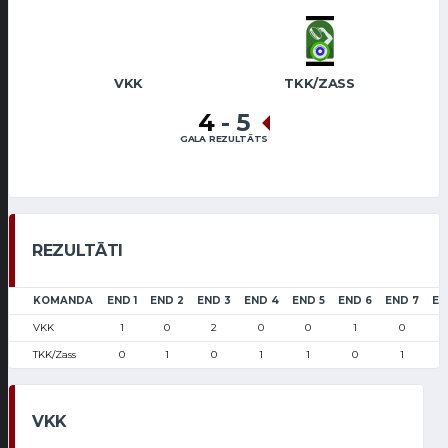
VKK
TKK/ZASS
4
-
5
GALA REZULTĀTS
REZULTĀTI
KOMANDA
END 1
END 2
END 3
END 4
END 5
END 6
END 7
EN
VKK
1
0
2
0
0
1
0
TKK/Zass
0
1
0
1
1
0
1
VKK