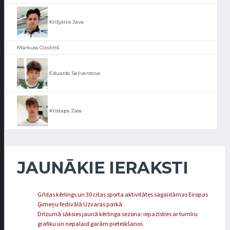
Krišjānis Java
Markuss Ozoliņš
Eduards Seļiverstovs
Kristaps Zass
JAUNĀKIE IERAKSTI
Grīdas kērlings un 30 citas sporta aktivitātes sagaidāmas Eiropas
Ģimeņu festivālā Uzvaras parkā
Drīzumā sāksies jaunā kērlinga sezona: iepazīsties ar turnīru
grafiku un nepalaid garām pieteikšanos