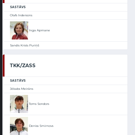
SASTĀVS
Olafs Indersons
Inga Apmane
Sandis Krists Puriņš
TKK/ZASS
SASTĀVS
Jēkabs Meirāns
Toms Sondors
Deniss Smirnovs