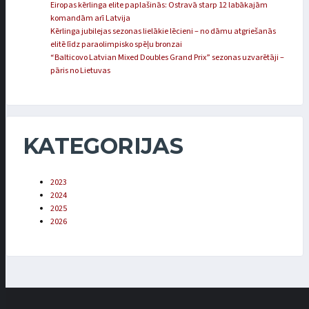
Eiropas kērlinga elite paplašinās: Ostravā starp 12 labākajām
komandām arī Latvija
Kērlinga jubilejas sezonas lielākie lēcieni – no dāmu atgriešanās
elitē līdz paraolimpisko spēļu bronzai
“Balticovo Latvian Mixed Doubles Grand Prix” sezonas uzvarētāji –
pāris no Lietuvas
KATEGORIJAS
2023
2024
2025
2026