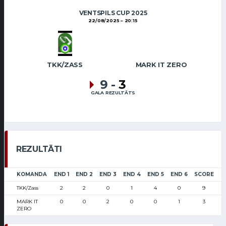
VENTSPILS CUP 2025
22/08/2025
20:15
TKK/ZASS
MARK IT ZERO
9
-
3
GALA REZULTĀTS
REZULTĀTI
KOMANDA
END 1
END 2
END 3
END 4
END 5
END 6
SCORE
TKK/Zass
2
2
0
1
4
0
9
MARK IT
0
0
2
0
0
1
3
ZERO