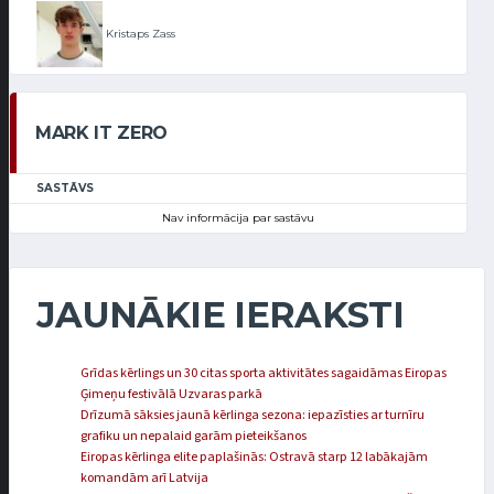
Kristaps Zass
MARK IT ZERO
SASTĀVS
Nav informācija par sastāvu
JAUNĀKIE IERAKSTI
Grīdas kērlings un 30 citas sporta aktivitātes sagaidāmas Eiropas
Ģimeņu festivālā Uzvaras parkā
Drīzumā sāksies jaunā kērlinga sezona: iepazīsties ar turnīru
grafiku un nepalaid garām pieteikšanos
Eiropas kērlinga elite paplašinās: Ostravā starp 12 labākajām
komandām arī Latvija