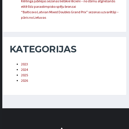
Kērlinga jubilejas sezonas lielākie lēcieni – no dāmu atgriešanās
elitē līdz paraolimpisko spēļu bronzai
“Balticovo Latvian Mixed Doubles Grand Prix” sezonas uzvarētāji –
pāris no Lietuvas
KATEGORIJAS
2023
2024
2025
2026