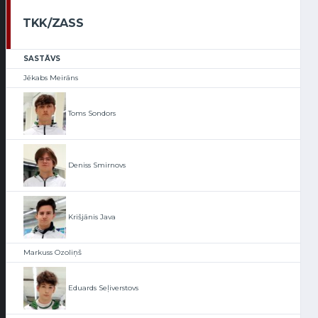
TKK/ZASS
SASTĀVS
Jēkabs Meirāns
Toms Sondors
Deniss Smirnovs
Krišjānis Java
Markuss Ozoliņš
Eduards Seļiverstovs