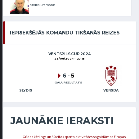
Andris Bremanis
IEPRIEKŠĒJĀS KOMANDU TIKŠANĀS REIZES
VENTSPILS CUP 2024
23/08/2024
20:15
6
-
5
GALA REZULTĀTS
SLYDIS
VERSIJA
JAUNĀKIE IERAKSTI
Grīdas kērlings un 30 citas sporta aktivitātes sagaidāmas Eiropas