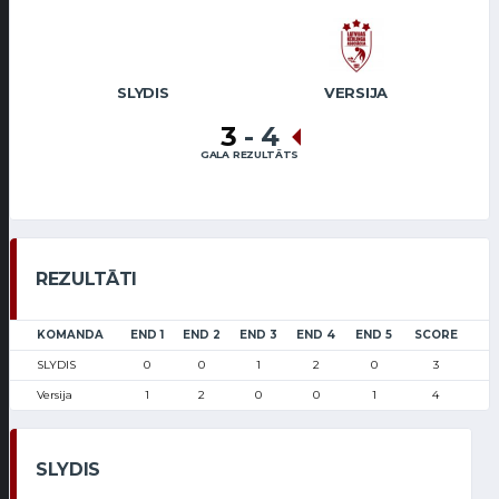
SLYDIS
VERSIJA
3
-
4
GALA REZULTĀTS
REZULTĀTI
KOMANDA
END 1
END 2
END 3
END 4
END 5
SCORE
SLYDIS
0
0
1
2
0
3
Versija
1
2
0
0
1
4
SLYDIS