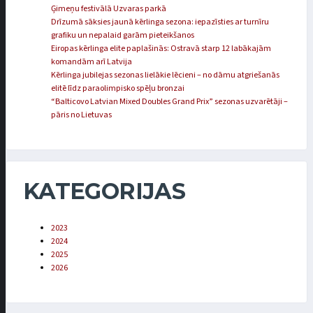
Ģimeņu festivālā Uzvaras parkā
Drīzumā sāksies jaunā kērlinga sezona: iepazīsties ar turnīru
grafiku un nepalaid garām pieteikšanos
Eiropas kērlinga elite paplašinās: Ostravā starp 12 labākajām
komandām arī Latvija
Kērlinga jubilejas sezonas lielākie lēcieni – no dāmu atgriešanās
elitē līdz paraolimpisko spēļu bronzai
“Balticovo Latvian Mixed Doubles Grand Prix” sezonas uzvarētāji –
pāris no Lietuvas
KATEGORIJAS
2023
2024
2025
2026