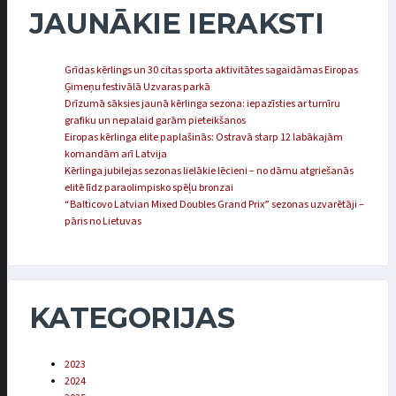
JAUNĀKIE IERAKSTI
Grīdas kērlings un 30 citas sporta aktivitātes sagaidāmas Eiropas
Ģimeņu festivālā Uzvaras parkā
Drīzumā sāksies jaunā kērlinga sezona: iepazīsties ar turnīru
grafiku un nepalaid garām pieteikšanos
Eiropas kērlinga elite paplašinās: Ostravā starp 12 labākajām
komandām arī Latvija
Kērlinga jubilejas sezonas lielākie lēcieni – no dāmu atgriešanās
elitē līdz paraolimpisko spēļu bronzai
“Balticovo Latvian Mixed Doubles Grand Prix” sezonas uzvarētāji –
pāris no Lietuvas
KATEGORIJAS
2023
2024