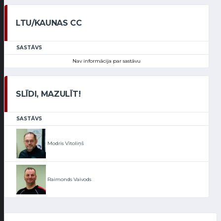
LTU/KAUNAS CC
SASTĀVS
Nav informācija par sastāvu
SLĪDI, MAZULĪT!
SASTĀVS
Modris Vītoliņš
Raimonds Vaivods