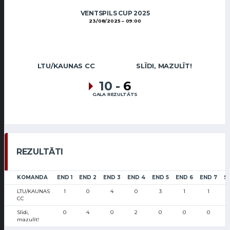
VENTSPILS CUP 2025
23/08/2025
09:00
LTU/KAUNAS CC
SLĪDI, MAZULĪT!
10
-
6
GALA REZULTĀTS
REZULTĀTI
KOMANDA
END 1
END 2
END 3
END 4
END 5
END 6
END 7
S
LTU/KAUNAS
1
0
4
0
3
1
1
CC
Slīdi,
0
4
0
2
0
0
0
mazulīt!