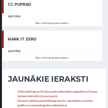
CC POPRAD
SASTĀVS
Nav informācija par sastāvu
MARK IT ZERO
SASTĀVS
Nav informācija par sastāvu
JAUNĀKIE IERAKSTI
Grīdas kērlings un 30 citas sporta aktivitātes sagaidāmas Eiropas
Ģimeņu festivālā Uzvaras parkā
Drīzumā sāksies jaunā kērlinga sezona: iepazīsties ar turnīru
grafiku un nepalaid garām pieteikšanos