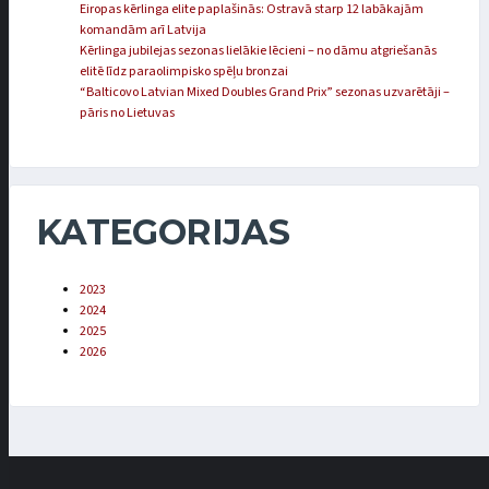
Eiropas kērlinga elite paplašinās: Ostravā starp 12 labākajām
komandām arī Latvija
Kērlinga jubilejas sezonas lielākie lēcieni – no dāmu atgriešanās
elitē līdz paraolimpisko spēļu bronzai
“Balticovo Latvian Mixed Doubles Grand Prix” sezonas uzvarētāji –
pāris no Lietuvas
KATEGORIJAS
2023
2024
2025
2026