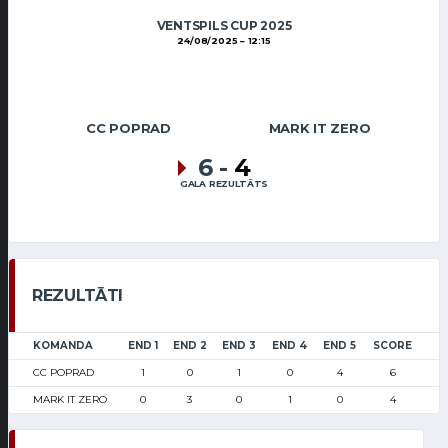
VENTSPILS CUP 2025
24/08/2025
12:15
CC POPRAD
MARK IT ZERO
6
-
4
GALA REZULTĀTS
REZULTĀTI
KOMANDA
END 1
END 2
END 3
END 4
END 5
SCORE
CC POPRAD
1
0
1
0
4
6
MARK IT ZERO
0
3
0
1
0
4