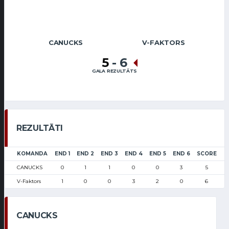
CANUCKS
V-FAKTORS
5
-
6
GALA REZULTĀTS
REZULTĀTI
KOMANDA
END 1
END 2
END 3
END 4
END 5
END 6
SCORE
CANUCKS
0
1
1
0
0
3
5
V-Faktors
1
0
0
3
2
0
6
CANUCKS