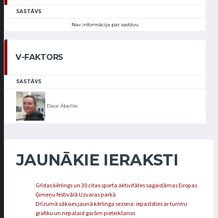
SASTĀVS
Nav informācija par sastāvu
V-FAKTORS
SASTĀVS
Dace Ābelīte
JAUNĀKIE IERAKSTI
Grīdas kērlings un 30 citas sporta aktivitātes sagaidāmas Eiropas
Ģimeņu festivālā Uzvaras parkā
Drīzumā sāksies jaunā kērlinga sezona: iepazīsties ar turnīru
grafiku un nepalaid garām pieteikšanos