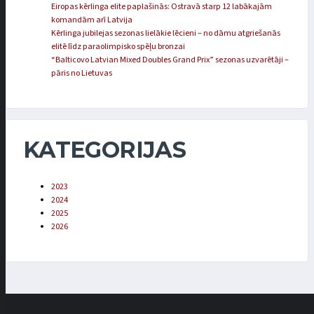
Eiropas kērlinga elite paplašinās: Ostravā starp 12 labākajām
komandām arī Latvija
Kērlinga jubilejas sezonas lielākie lēcieni – no dāmu atgriešanās
elitē līdz paraolimpisko spēļu bronzai
“Balticovo Latvian Mixed Doubles Grand Prix” sezonas uzvarētāji –
pāris no Lietuvas
KATEGORIJAS
2023
2024
2025
2026