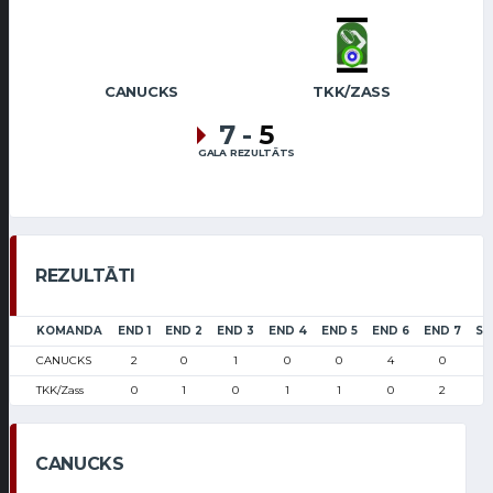
CANUCKS
TKK/ZASS
7
-
5
GALA REZULTĀTS
REZULTĀTI
KOMANDA
END 1
END 2
END 3
END 4
END 5
END 6
END 7
SC
CANUCKS
2
0
1
0
0
4
0
TKK/Zass
0
1
0
1
1
0
2
CANUCKS