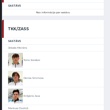
SASTĀVS
Nav informācija par sastāvu
TKK/ZASS
SASTĀVS
Jēkabs Meirāns
Toms Sondors
Deniss Smirnovs
Krišjānis Java
Markuss Ozoliņš