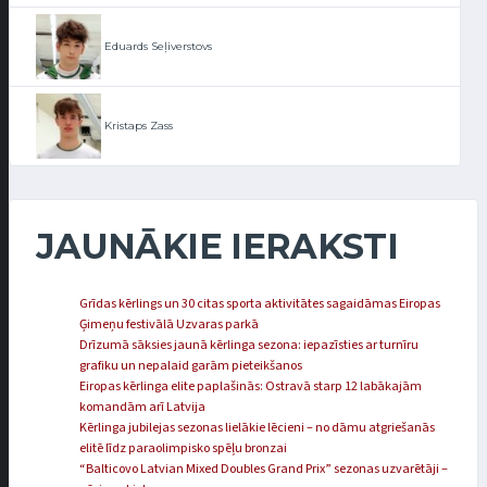
Eduards Seļiverstovs
Kristaps Zass
JAUNĀKIE IERAKSTI
Grīdas kērlings un 30 citas sporta aktivitātes sagaidāmas Eiropas
Ģimeņu festivālā Uzvaras parkā
Drīzumā sāksies jaunā kērlinga sezona: iepazīsties ar turnīru
grafiku un nepalaid garām pieteikšanos
Eiropas kērlinga elite paplašinās: Ostravā starp 12 labākajām
komandām arī Latvija
Kērlinga jubilejas sezonas lielākie lēcieni – no dāmu atgriešanās
elitē līdz paraolimpisko spēļu bronzai
“Balticovo Latvian Mixed Doubles Grand Prix” sezonas uzvarētāji –