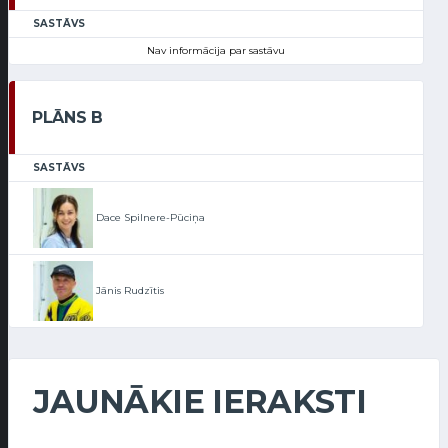
SASTĀVS
Nav informācija par sastāvu
PLĀNS B
SASTĀVS
Dace Spilnere-Pūciņa
Jānis Rudzītis
JAUNĀKIE IERAKSTI