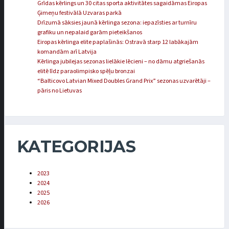
Grīdas kērlings un 30 citas sporta aktivitātes sagaidāmas Eiropas
Ģimeņu festivālā Uzvaras parkā
Drīzumā sāksies jaunā kērlinga sezona: iepazīsties ar turnīru
grafiku un nepalaid garām pieteikšanos
Eiropas kērlinga elite paplašinās: Ostravā starp 12 labākajām
komandām arī Latvija
Kērlinga jubilejas sezonas lielākie lēcieni – no dāmu atgriešanās
elitē līdz paraolimpisko spēļu bronzai
“Balticovo Latvian Mixed Doubles Grand Prix” sezonas uzvarētāji –
pāris no Lietuvas
KATEGORIJAS
2023
2024
2025
2026