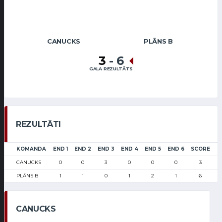
CANUCKS
PLĀNS B
3
-
6
GALA REZULTĀTS
REZULTĀTI
KOMANDA
END 1
END 2
END 3
END 4
END 5
END 6
SCORE
CANUCKS
0
0
3
0
0
0
3
PLĀNS B
1
1
0
1
2
1
6
CANUCKS