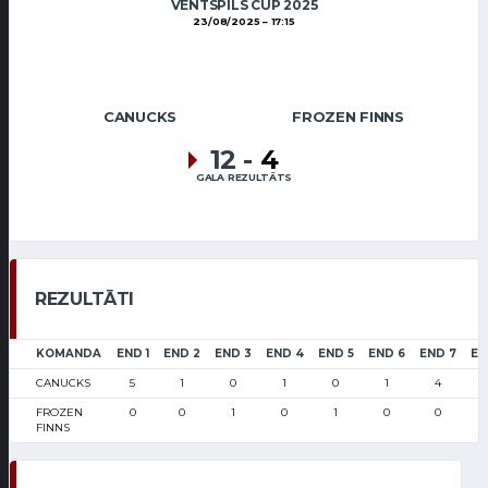
VENTSPILS CUP 2025
23/08/2025
17:15
CANUCKS
FROZEN FINNS
12
-
4
GALA REZULTĀTS
REZULTĀTI
KOMANDA
END 1
END 2
END 3
END 4
END 5
END 6
END 7
EN
CANUCKS
5
1
0
1
0
1
4
FROZEN
0
0
1
0
1
0
0
FINNS