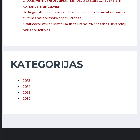
Eiropas kērlinga elite paplašinās: Ostravā starp 12 labākajām
komandām arī Latvija
Kērlinga jubilejas sezonas lielākie lēcieni – no dāmu atgriešanās
elitē līdz paraolimpisko spēļu bronzai
“Balticovo Latvian Mixed Doubles Grand Prix” sezonas uzvarētāji –
pāris no Lietuvas
KATEGORIJAS
2023
2024
2025
2026