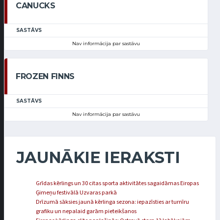
CANUCKS
SASTĀVS
Nav informācija par sastāvu
FROZEN FINNS
SASTĀVS
Nav informācija par sastāvu
JAUNĀKIE IERAKSTI
Grīdas kērlings un 30 citas sporta aktivitātes sagaidāmas Eiropas
Ģimeņu festivālā Uzvaras parkā
Drīzumā sāksies jaunā kērlinga sezona: iepazīsties ar turnīru
grafiku un nepalaid garām pieteikšanos