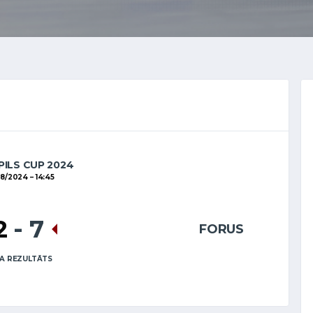
ILS CUP 2024
08/2024
14:45
2
-
7
FORUS
A REZULTĀTS