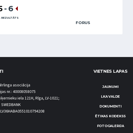
5
-
6
 REZULTĀTS
FORUS
TI
VIETNES LAPAS
ērlinga asociācija
JAUNUMI
ijas nr.: 40008058075
LKA VALDE
iķernieku iela 121H, Rīga, LV-1021;
S SWEDBANK
DOKUMENTI
.: LV36HABA0551010794208
ĒTIKAS KODEKSS
FOTOGALERIJA