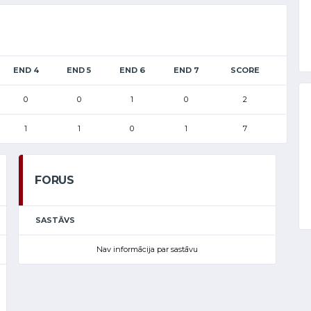
END 4
END 5
END 6
END 7
SCORE
0
0
1
0
2
1
1
0
1
7
FORUS
SASTĀVS
Nav informācija par sastāvu