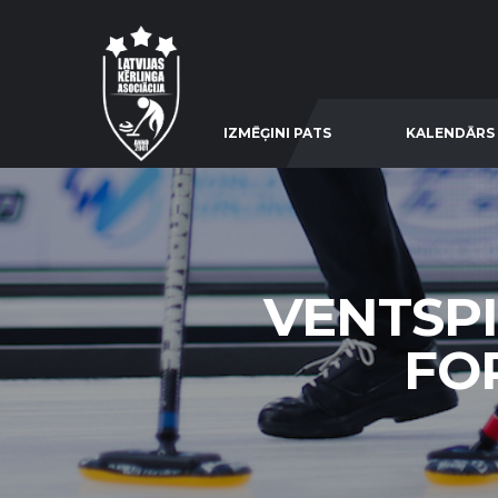
IZMĒĢINI PATS
KALENDĀRS
VENTSPI
FOR