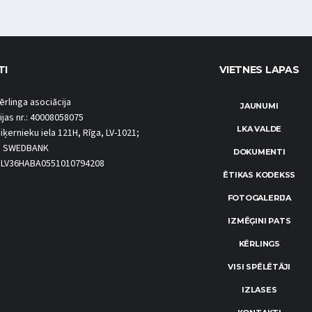
TI
VIETNES LAPAS
ērlinga asociācija
JAUNUMI
ijas nr.: 40008058075
LKA VALDE
iķernieku iela 121H, Rīga, LV-1021;
S SWEDBANK
DOKUMENTI
.: LV36HABA0551010794208
ĒTIKAS KODEKSS
FOTOGALERIJA
IZMĒĢINI PATS
KĒRLINGS
VISI SPĒLĒTĀJI
IZLASES