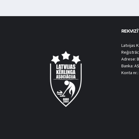
REKVIZĪ
Latvijas K
Reģistrāc
Adrese: B
Banka: A
Konta nr