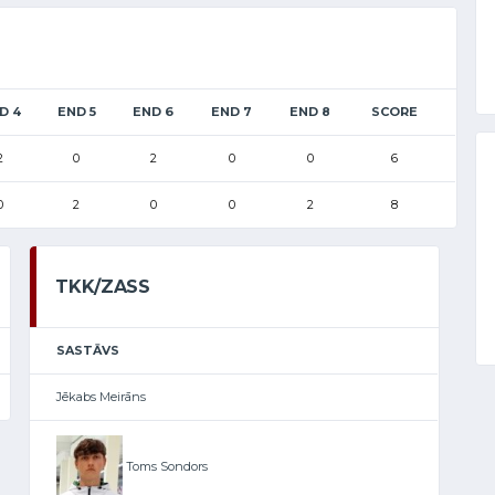
D 4
END 5
END 6
END 7
END 8
SCORE
2
0
2
0
0
6
0
2
0
0
2
8
TKK/ZASS
SASTĀVS
Jēkabs Meirāns
Toms Sondors