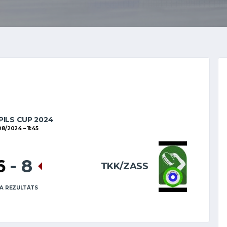
ILS CUP 2024
08/2024
11:45
6
-
8
TKK/ZASS
A REZULTĀTS