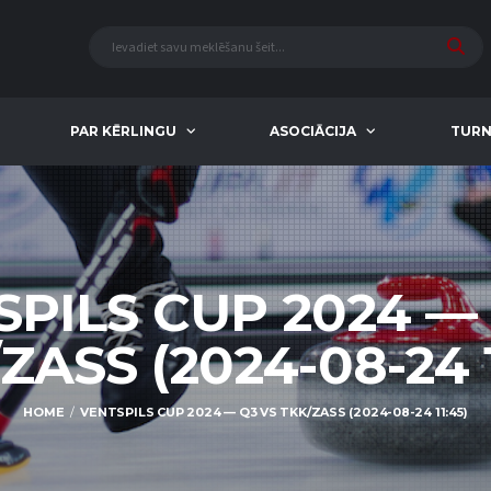
PAR KĒRLINGU
ASOCIĀCIJA
TURN
PILS CUP 2024 —
ZASS (2024-08-24 1
HOME
VENTSPILS CUP 2024 — Q3 VS TKK/ZASS (2024-08-24 11:45)