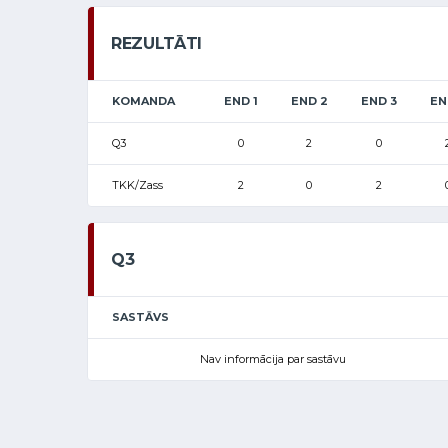
REZULTĀTI
KOMANDA
END 1
END 2
END 3
EN
Q3
0
2
0
TKK/Zass
2
0
2
Q3
SASTĀVS
Nav informācija par sastāvu