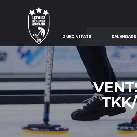
IZMĒĢINI PATS
KALENDĀRS
VENTS
TKK/