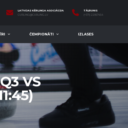
LATVIJAS KĒRLINGA ASOCIĀCIJA
TĀLRUNIS
CURLING@CURLING.LV
(+371) 22067454
ĪRI
ČEMPIONĀTI
IZLASES
 Q3 VS
1:45)