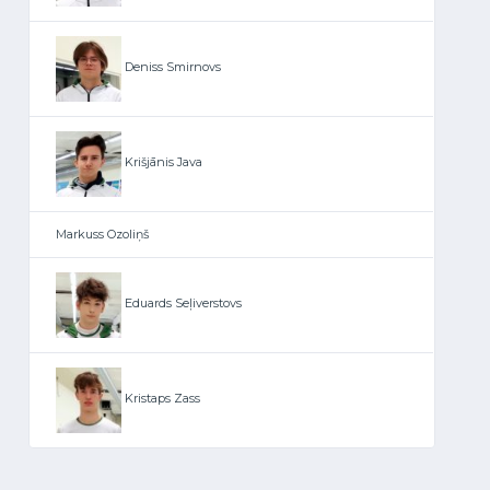
Deniss Smirnovs
Krišjānis Java
Markuss Ozoliņš
Eduards Seļiverstovs
Kristaps Zass