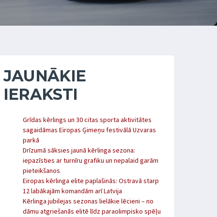
JAUNĀKIE
IERAKSTI
Grīdas kērlings un 30 citas sporta aktivitātes
sagaidāmas Eiropas Ģimeņu festivālā Uzvaras
parkā
Drīzumā sāksies jaunā kērlinga sezona:
iepazīsties ar turnīru grafiku un nepalaid garām
pieteikšanos
Eiropas kērlinga elite paplašinās: Ostravā starp
12 labākajām komandām arī Latvija
Kērlinga jubilejas sezonas lielākie lēcieni – no
dāmu atgriešanās elitē līdz paraolimpisko spēļu