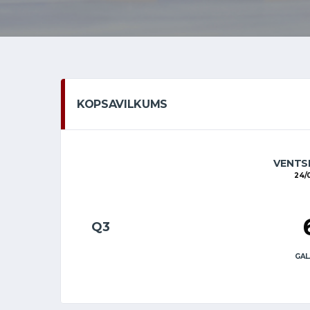
KOPSAVILKUMS
VENTSP
24/
Q3
GAL