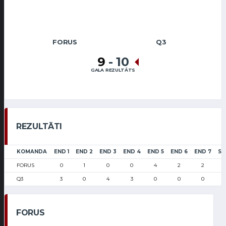
FORUS
Q3
9
-
10
GALA REZULTĀTS
REZULTĀTI
KOMANDA
END 1
END 2
END 3
END 4
END 5
END 6
END 7
SC
FORUS
0
1
0
0
4
2
2
Q3
3
0
4
3
0
0
0
FORUS