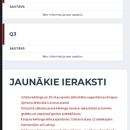
SASTĀVS
Nav informācija par sastāvu
Q3
SASTĀVS
Nav informācija par sastāvu
JAUNĀKIE IERAKSTI
Grīdas kērlings un 30 citas sporta aktivitātes sagaidāmas Eiropas
Ģimeņu festivālā Uzvaras parkā
Drīzumā sāksies jaunā kērlinga sezona: iepazīsties ar turnīru
grafiku un nepalaid garām pieteikšanos
Eiropas kērlinga elite paplašinās: Ostravā starp 12 labākajām
komandām arī Latvija