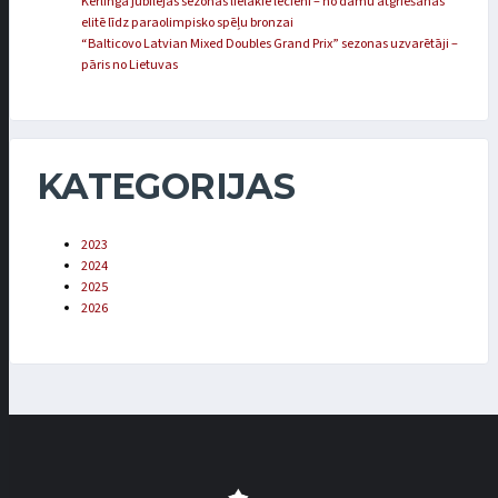
Kērlinga jubilejas sezonas lielākie lēcieni – no dāmu atgriešanās
elitē līdz paraolimpisko spēļu bronzai
“Balticovo Latvian Mixed Doubles Grand Prix” sezonas uzvarētāji –
pāris no Lietuvas
KATEGORIJAS
2023
2024
2025
2026