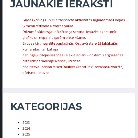
JAUNĀKIE IERAKSTI
Grīdas kērlings un 30 citas sporta aktivitātes sagaidāmas Eiropas
Ģimeņu festivālā Uzvaras parkā
Drīzumā sāksies jaunā kērlinga sezona: iepazīsties ar turnīru
grafiku un nepalaid garām pieteikšanos
Eiropas kērlinga elite paplašinās: Ostravā starp 12 labākajām
komandām arī Latvija
Kērlinga jubilejas sezonas lielākie lēcieni – no dāmu atgriešanās
elitē līdz paraolimpisko spēļu bronzai
“Balticovo Latvian Mixed Doubles Grand Prix” sezonas uzvarētāji –
pāris no Lietuvas
KATEGORIJAS
2023
2024
2025