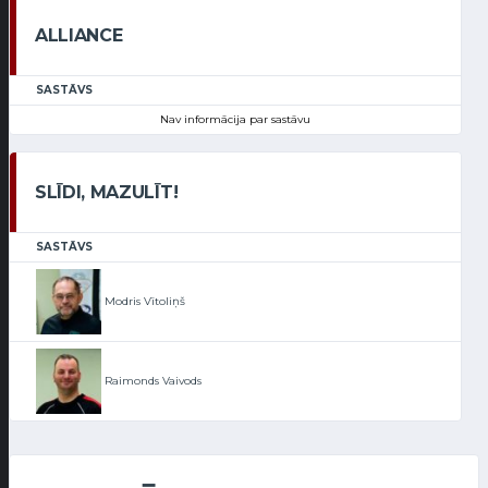
ALLIANCE
SASTĀVS
Nav informācija par sastāvu
SLĪDI, MAZULĪT!
SASTĀVS
Modris Vītoliņš
Raimonds Vaivods