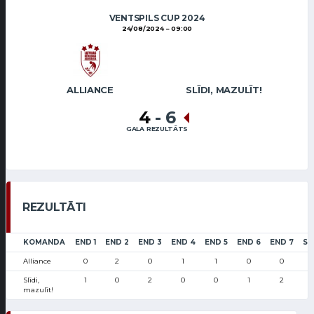
VENTSPILS CUP 2024
24/08/2024
09:00
ALLIANCE
SLĪDI, MAZULĪT!
4
-
6
GALA REZULTĀTS
REZULTĀTI
KOMANDA
END 1
END 2
END 3
END 4
END 5
END 6
END 7
SC
Alliance
0
2
0
1
1
0
0
Slīdi,
1
0
2
0
0
1
2
mazulīt!