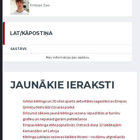
Kristaps Zass
LAT/KĀPOSTIŅA
SASTĀVS
Nav informācija par sastāvu
JAUNĀKIE IERAKSTI
Grīdas kērlings un 30 citas sporta aktivitātes sagaidāmas Eiropas
Ģimeņu festivālā Uzvaras parkā
Drīzumā sāksies jaunā kērlinga sezona: iepazīsties ar turnīru
grafiku un nepalaid garām pieteikšanos
Eiropas kērlinga elite paplašinās: Ostravā starp 12 labākajām
komandām arī Latvija
Kērlinga jubilejas sezonas lielākie lēcieni – no dāmu atgriešanās