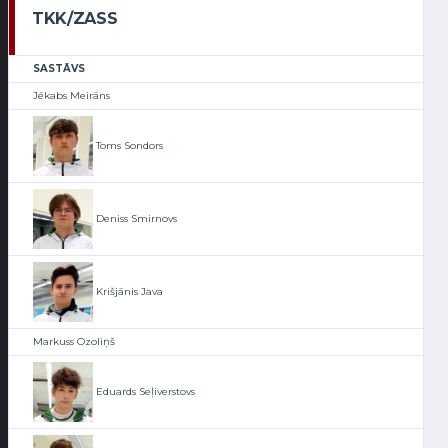
TKK/ZASS
SASTĀVS
Jēkabs Meirāns
Toms Sondors
Deniss Smirnovs
Krišjānis Java
Markuss Ozoliņš
Eduards Seļiverstovs