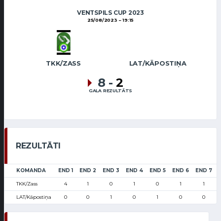
VENTSPILS CUP 2023
25/08/2023
19:15
TKK/ZASS
LAT/KĀPOSTIŅA
8
-
2
GALA REZULTĀTS
REZULTĀTI
KOMANDA
END 1
END 2
END 3
END 4
END 5
END 6
END 7
TKK/Zass
4
1
0
1
0
1
1
LAT/Kāpostiņa
0
0
1
0
1
0
0