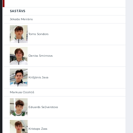
SASTĀVS
Jēkabs Meirāns
Toms Sondors
Deniss Smirnovs
Krišjānis Java
Markuss Ozoliņš
Eduards Seļiverstovs
Kristaps Zass