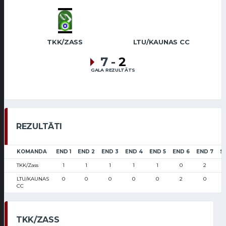
TKK/ZASS
LTU/KAUNAS CC
7
-
2
GALA REZULTĀTS
REZULTĀTI
KOMANDA
END 1
END 2
END 3
END 4
END 5
END 6
END 7
S
TKK/Zass
1
1
1
1
1
0
2
LTU/KAUNAS
0
0
0
0
0
2
0
CC
TKK/ZASS