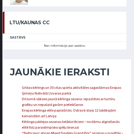
LTU/KAUNAS CC
SASTĀVS
Nav informācija par sastāvu
JAUNĀKIE IERAKSTI
Grīdas kērlings un 30 citas sporta aktivitātes sagaidāmas Eiropas
Ģimeņu festivālā Uzvaras parkā
Drīzumā sāksies jaunā kērlinga sezona: iepazīsties ar turnīru
grafiku un nepalaid garām pieteikšanos
Eiropas kērlinga elite paplašinās: Ostravā starp 12 labākajām
komandām arī Latvija
Kērlinga jubilejas sezonas lielākie lēcieni – no dāmu atgriešanās
elitē līdz paraolimpisko spēļu bronzai
“Balticovo Latvian Mixed Doubles Grand Prix” sezonas uzvarētāji –