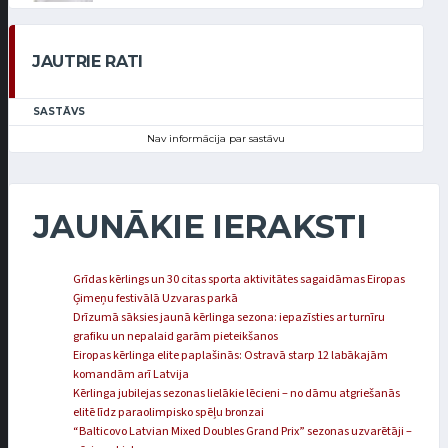
JAUTRIE RATI
SASTĀVS
Nav informācija par sastāvu
JAUNĀKIE IERAKSTI
Grīdas kērlings un 30 citas sporta aktivitātes sagaidāmas Eiropas
Ģimeņu festivālā Uzvaras parkā
Drīzumā sāksies jaunā kērlinga sezona: iepazīsties ar turnīru
grafiku un nepalaid garām pieteikšanos
Eiropas kērlinga elite paplašinās: Ostravā starp 12 labākajām
komandām arī Latvija
Kērlinga jubilejas sezonas lielākie lēcieni – no dāmu atgriešanās
elitē līdz paraolimpisko spēļu bronzai
“Balticovo Latvian Mixed Doubles Grand Prix” sezonas uzvarētāji –