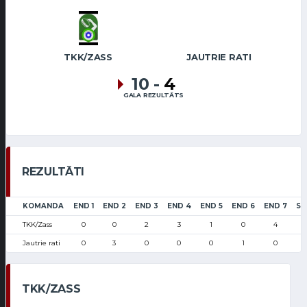
TKK/ZASS
JAUTRIE RATI
10
-
4
GALA REZULTĀTS
REZULTĀTI
KOMANDA
END 1
END 2
END 3
END 4
END 5
END 6
END 7
SC
TKK/Zass
0
0
2
3
1
0
4
Jautrie rati
0
3
0
0
0
1
0
TKK/ZASS