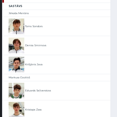
SASTĀVS
Jēkabs Meirāns
Toms Sondors
Deniss Smirnovs
Krišjānis Java
Markuss Ozoliņš
Eduards Seļiverstovs
Kristaps Zass