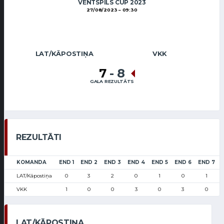
VENTSPILS CUP 2023
27/08/2023
09:30
LAT/KĀPOSTIŅA
VKK
7
-
8
GALA REZULTĀTS
REZULTĀTI
KOMANDA
END 1
END 2
END 3
END 4
END 5
END 6
END 7
LAT/Kāpostiņa
0
3
2
0
1
0
1
VKK
1
0
0
3
0
3
0
LAT/KĀPOSTIŅA