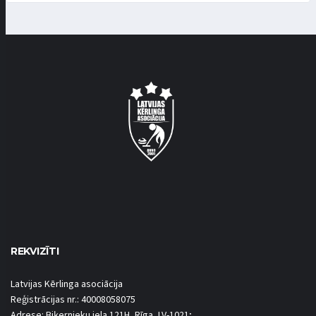
REKVIZĪTI
Latvijas Kērlinga asociācija
Reģistrācijas nr.: 40008058075
Adrese: Biķernieku iela 121H, Rīga, LV-1021;