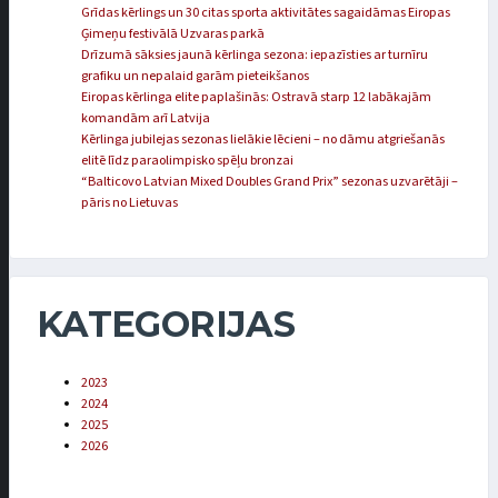
Grīdas kērlings un 30 citas sporta aktivitātes sagaidāmas Eiropas
Ģimeņu festivālā Uzvaras parkā
Drīzumā sāksies jaunā kērlinga sezona: iepazīsties ar turnīru
grafiku un nepalaid garām pieteikšanos
Eiropas kērlinga elite paplašinās: Ostravā starp 12 labākajām
komandām arī Latvija
Kērlinga jubilejas sezonas lielākie lēcieni – no dāmu atgriešanās
elitē līdz paraolimpisko spēļu bronzai
“Balticovo Latvian Mixed Doubles Grand Prix” sezonas uzvarētāji –
pāris no Lietuvas
KATEGORIJAS
2023
2024
2025
2026