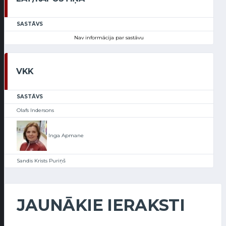
SASTĀVS
Nav informācija par sastāvu
VKK
SASTĀVS
Olafs Indersons
Inga Apmane
Sandis Krists Puriņš
JAUNĀKIE IERAKSTI