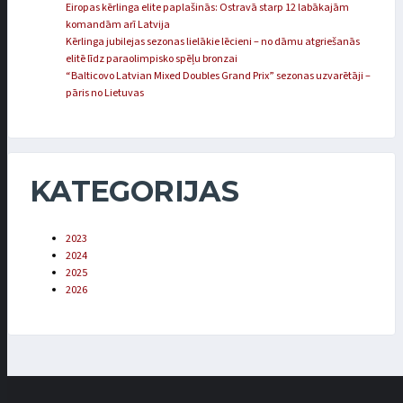
Eiropas kērlinga elite paplašinās: Ostravā starp 12 labākajām
komandām arī Latvija
Kērlinga jubilejas sezonas lielākie lēcieni – no dāmu atgriešanās
elitē līdz paraolimpisko spēļu bronzai
“Balticovo Latvian Mixed Doubles Grand Prix” sezonas uzvarētāji –
pāris no Lietuvas
KATEGORIJAS
2023
2024
2025
2026