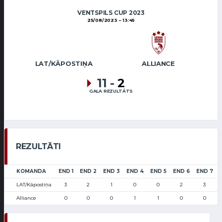
VENTSPILS CUP 2023
25/08/2023
13:45
LAT/KĀPOSTIŅA
ALLIANCE
11
-
2
GALA REZULTĀTS
REZULTĀTI
KOMANDA
END 1
END 2
END 3
END 4
END 5
END 6
END 7
LAT/Kāpostiņa
3
2
1
0
0
2
3
Alliance
0
0
0
1
1
0
0