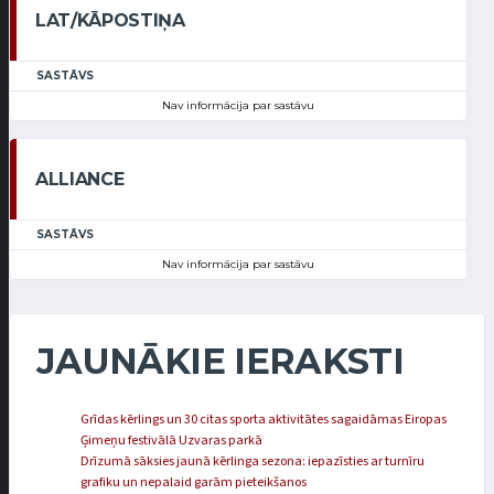
LAT/KĀPOSTIŅA
SASTĀVS
Nav informācija par sastāvu
ALLIANCE
SASTĀVS
Nav informācija par sastāvu
JAUNĀKIE IERAKSTI
Grīdas kērlings un 30 citas sporta aktivitātes sagaidāmas Eiropas
Ģimeņu festivālā Uzvaras parkā
Drīzumā sāksies jaunā kērlinga sezona: iepazīsties ar turnīru
grafiku un nepalaid garām pieteikšanos