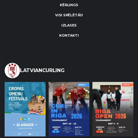
KĒRLINGS
VISI SPĒLĒTĀJI
IZLASES
KONTAKTI
LATVIANCURLING