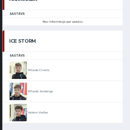
SASTĀVS
Nav informācija par sastāvu
ICE STORM
SASTĀVS
Ričards Cirvelis
Rihards Janbergs
Valters Vieško