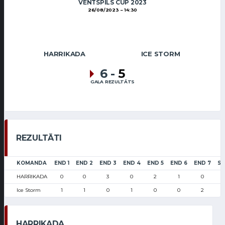
VENTSPILS CUP 2023
26/08/2023
14:30
HARRIKADA
ICE STORM
6
-
5
GALA REZULTĀTS
REZULTĀTI
KOMANDA
END 1
END 2
END 3
END 4
END 5
END 6
END 7
S
HARRIKADA
0
0
3
0
2
1
0
Ice Storm
1
1
0
1
0
0
2
HARRIKADA