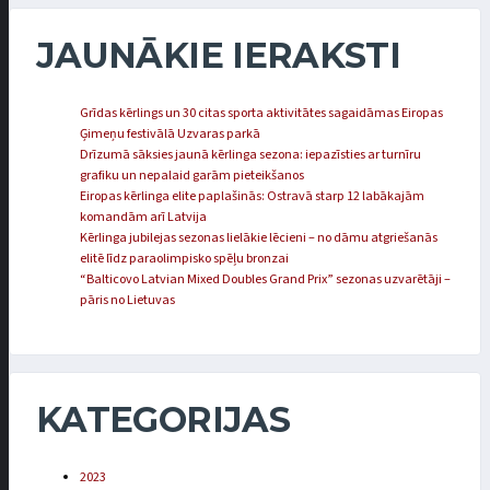
JAUNĀKIE IERAKSTI
Grīdas kērlings un 30 citas sporta aktivitātes sagaidāmas Eiropas
Ģimeņu festivālā Uzvaras parkā
Drīzumā sāksies jaunā kērlinga sezona: iepazīsties ar turnīru
grafiku un nepalaid garām pieteikšanos
Eiropas kērlinga elite paplašinās: Ostravā starp 12 labākajām
komandām arī Latvija
Kērlinga jubilejas sezonas lielākie lēcieni – no dāmu atgriešanās
elitē līdz paraolimpisko spēļu bronzai
“Balticovo Latvian Mixed Doubles Grand Prix” sezonas uzvarētāji –
pāris no Lietuvas
KATEGORIJAS
2023