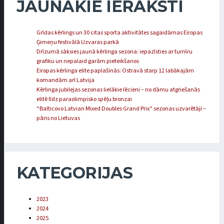
JAUNĀKIE IERAKSTI
Grīdas kērlings un 30 citas sporta aktivitātes sagaidāmas Eiropas
Ģimeņu festivālā Uzvaras parkā
Drīzumā sāksies jaunā kērlinga sezona: iepazīsties ar turnīru
grafiku un nepalaid garām pieteikšanos
Eiropas kērlinga elite paplašinās: Ostravā starp 12 labākajām
komandām arī Latvija
Kērlinga jubilejas sezonas lielākie lēcieni – no dāmu atgriešanās
elitē līdz paraolimpisko spēļu bronzai
“Balticovo Latvian Mixed Doubles Grand Prix” sezonas uzvarētāji –
pāris no Lietuvas
KATEGORIJAS
2023
2024
2025