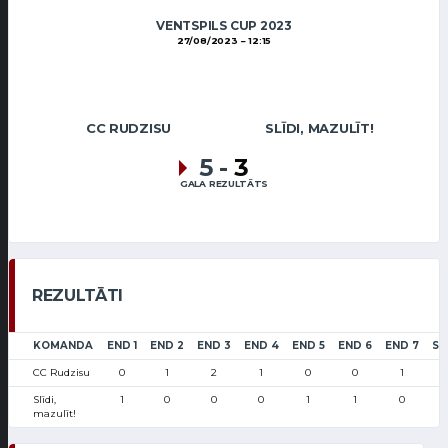
VENTSPILS CUP 2023
27/08/2023
12:15
CC RUDZISU
SLĪDI, MAZULĪT!
5
-
3
GALA REZULTĀTS
REZULTĀTI
KOMANDA
END 1
END 2
END 3
END 4
END 5
END 6
END 7
SC
CC Rudzisu
0
1
2
1
0
0
1
Slīdi,
1
0
0
0
1
1
0
mazulīt!