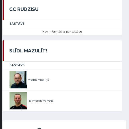
CC RUDZISU
SASTĀVS
Nav informācija par sastāvu
SLĪDI, MAZULĪT!
SASTĀVS
Modris Vītoliņš
Raimonds Vaivods