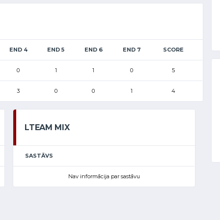
END 4
END 5
END 6
END 7
SCORE
0
1
1
0
5
3
0
0
1
4
LTEAM MIX
SASTĀVS
Nav informācija par sastāvu