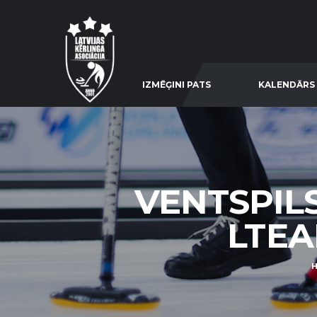
IZMĒĢINI PATS
KALENDĀRS
VENTSPILS
LTEAM