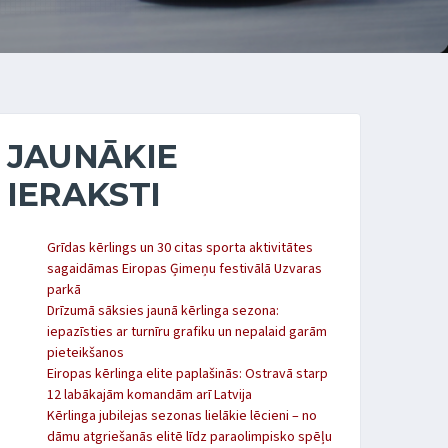
JAUNĀKIE
IERAKSTI
Grīdas kērlings un 30 citas sporta aktivitātes
sagaidāmas Eiropas Ģimeņu festivālā Uzvaras
parkā
Drīzumā sāksies jaunā kērlinga sezona:
iepazīsties ar turnīru grafiku un nepalaid garām
pieteikšanos
Eiropas kērlinga elite paplašinās: Ostravā starp
12 labākajām komandām arī Latvija
Kērlinga jubilejas sezonas lielākie lēcieni – no
dāmu atgriešanās elitē līdz paraolimpisko spēļu