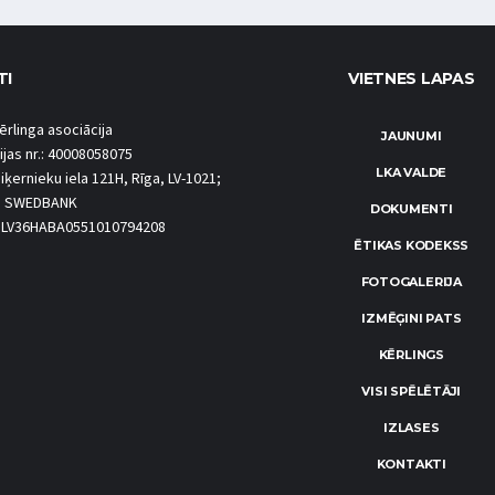
TI
VIETNES LAPAS
ērlinga asociācija
JAUNUMI
ijas nr.: 40008058075
LKA VALDE
iķernieku iela 121H, Rīga, LV-1021;
S SWEDBANK
DOKUMENTI
.: LV36HABA0551010794208
ĒTIKAS KODEKSS
FOTOGALERIJA
IZMĒĢINI PATS
KĒRLINGS
VISI SPĒLĒTĀJI
IZLASES
KONTAKTI