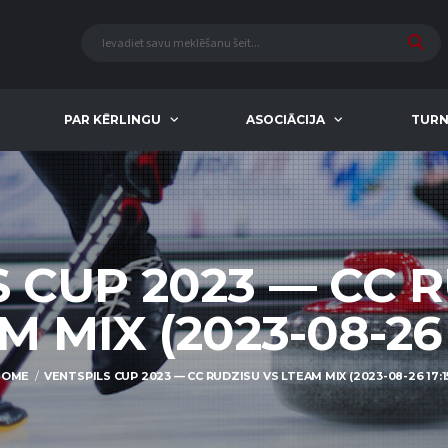
PAR KĒRLINGU
ASOCIĀCIJA
TURN
 CUP 2023 — CC 
 MIX (2023-08-26 
HOME
VENTSPILS CUP 2023 — CC RUDZISU VS LTEAM MIX (2023-08-26 17:1