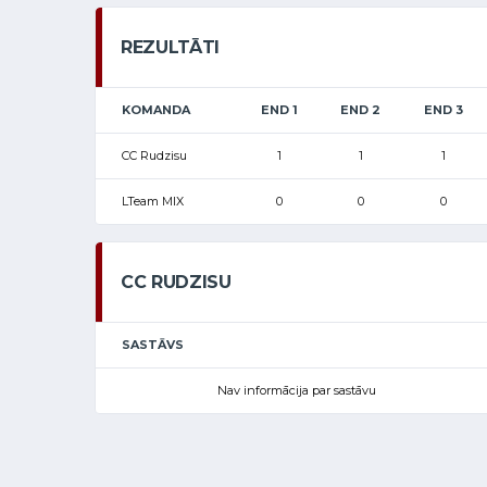
REZULTĀTI
KOMANDA
END 1
END 2
END 3
CC Rudzisu
1
1
1
LTeam MIX
0
0
0
CC RUDZISU
SASTĀVS
Nav informācija par sastāvu