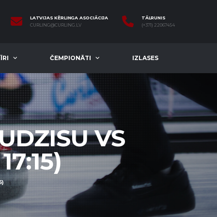
LATVIJAS KĒRLINGA ASOCIĀCIJA
TĀLRUNIS
CURLING@CURLING.LV
(+371) 22067454
ĪRI
ČEMPIONĀTI
IZLASES
RUDZISU VS
17:15)
5)