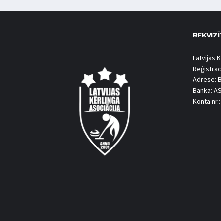
REKVIZĪ
Latvijas K
Reģistrāc
Adrese: B
Banka: A
Konta nr