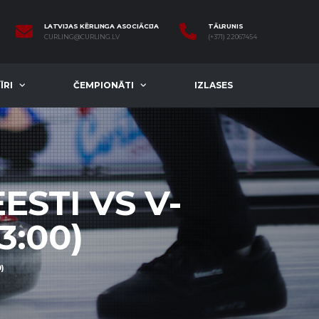
LATVIJAS KĒRLINGA ASOCIĀCIJA
TĀLRUNIS
CURLING@CURLING.LV
(+371) 22067454
ĪRI
ČEMPIONĀTI
IZLASES
ESTI VS V-
3:00)
)