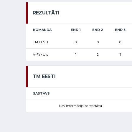
REZULTĀTI
KOMANDA
END 1
END 2
END 3
TM EESTI
0
0
0
V-Faktors
1
2
1
TM EESTI
SASTĀVS
Nav informācija par sastāvu