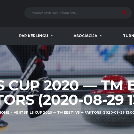
PAR KĒRLINGU
ASOCIĀCIJA
TURN
 CUP 2020 — TM E
ORS (2020-08-29 1
HOME
VENTSPILS CUP 2020 — TM EESTI VS V-FAKTORS (2020-08-29 13:00