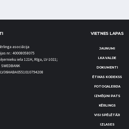
TI
VIETNES LAPAS
ērlinga asociācija
JAUNUMI
ijas nr.: 40008058075
LKA VALDE
iķernieku iela 121H, Rīga, LV-1021;
S SWEDBANK
DOKUMENTI
.: LV36HABA0551010794208
ĒTIKAS KODEKSS
FOTOGALERIJA
IZMĒĢINI PATS
KĒRLINGS
VISI SPĒLĒTĀJI
IZLASES