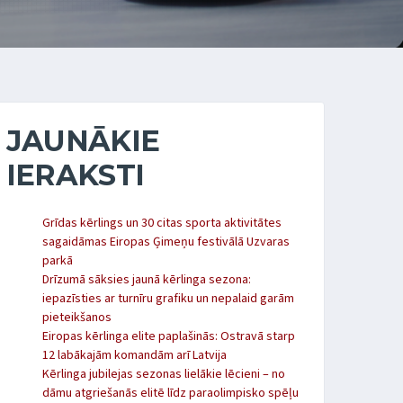
JAUNĀKIE
IERAKSTI
Grīdas kērlings un 30 citas sporta aktivitātes
sagaidāmas Eiropas Ģimeņu festivālā Uzvaras
parkā
Drīzumā sāksies jaunā kērlinga sezona:
iepazīsties ar turnīru grafiku un nepalaid garām
pieteikšanos
Eiropas kērlinga elite paplašinās: Ostravā starp
12 labākajām komandām arī Latvija
Kērlinga jubilejas sezonas lielākie lēcieni – no
dāmu atgriešanās elitē līdz paraolimpisko spēļu