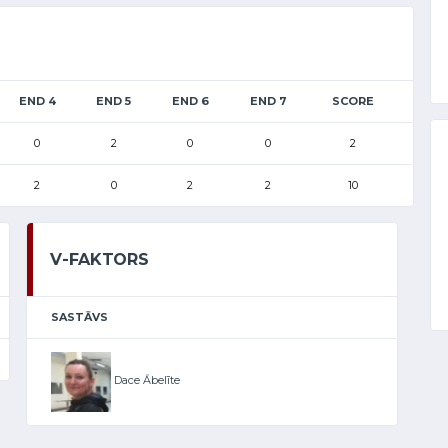
END 4
END 5
END 6
END 7
SCORE
0
2
0
0
2
2
0
2
2
10
V-FAKTORS
SASTĀVS
Dace Ābelīte