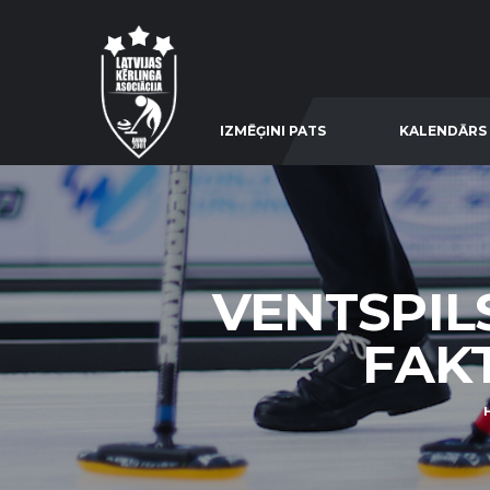
IZMĒĢINI PATS
KALENDĀRS
VENTSPILS
FAKT