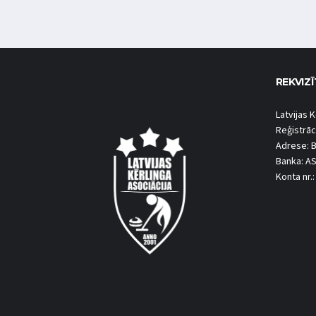
REKVIZĪ
Latvijas K
Reģistrāc
Adrese: B
Banka: A
Konta nr