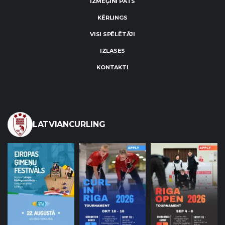
IZMĒĢINI PATS
KĒRLINGS
VISI SPĒLĒTĀJI
IZLASES
KONTAKTI
LATVIANCURLING