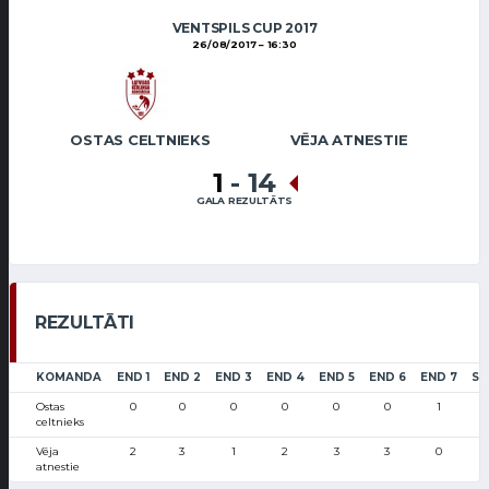
VENTSPILS CUP 2017
26/08/2017
16:30
OSTAS CELTNIEKS
VĒJA ATNESTIE
1
-
14
GALA REZULTĀTS
REZULTĀTI
KOMANDA
END 1
END 2
END 3
END 4
END 5
END 6
END 7
SC
Ostas
0
0
0
0
0
0
1
celtnieks
Vēja
2
3
1
2
3
3
0
atnestie