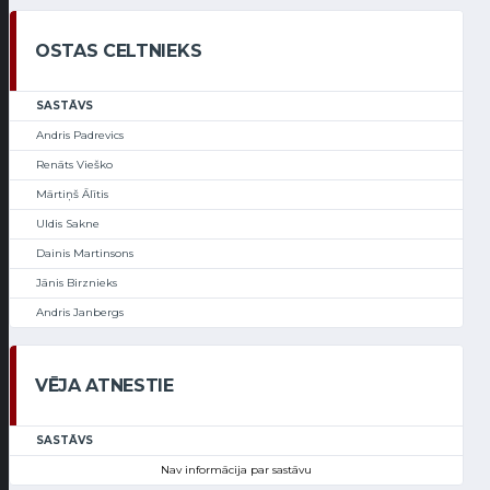
OSTAS CELTNIEKS
SASTĀVS
Andris Padrevics
Renāts Vieško
Mārtiņš Ālītis
Uldis Sakne
Dainis Martinsons
Jānis Birznieks
Andris Janbergs
VĒJA ATNESTIE
SASTĀVS
Nav informācija par sastāvu