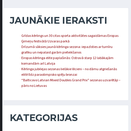
JAUNĀKIE IERAKSTI
Grīdas kērlings un 30 citas sporta aktivitātes sagaidāmas Eiropas
Ģimeņu festivālā Uzvaras parkā
Drīzumā sāksies jaunā kērlinga sezona: iepazīsties ar turnīru
grafiku un nepalaid garām pieteikšanos
Eiropas kērlinga elite paplašinās: Ostravā starp 12 labākajām
komandām arī Latvija
Kērlinga jubilejas sezonas lielākie lēcieni – no dāmu atgriešanās
elitē līdz paraolimpisko spēļu bronzai
“Balticovo Latvian Mixed Doubles Grand Prix” sezonas uzvarētāji –
pāris no Lietuvas
KATEGORIJAS