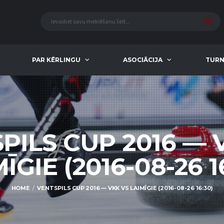
PAR KĒRLINGU
ASOCIĀCIJA
TURN
PILS CUP 2016 — 
ĪGIE (2016-08-26 1
HOME
VENTSPILS CUP 2016 — VKK VS LAIMĪGIE (2016-08-26 16:30)