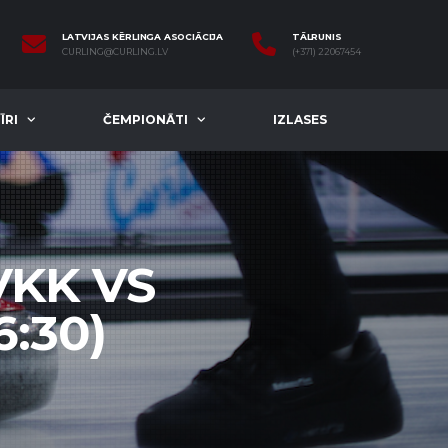
LATVIJAS KĒRLINGA ASOCIĀCIJA
TĀLRUNIS
CURLING@CURLING.LV
(+371) 22067454
ĪRI
ČEMPIONĀTI
IZLASES
VKK VS
6:30)