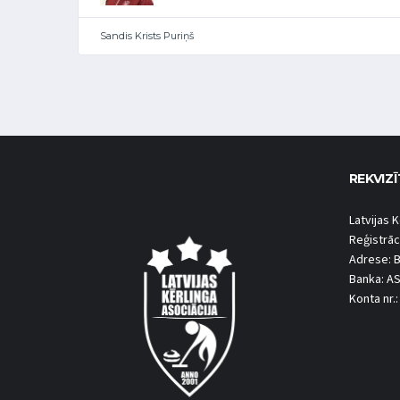
Sandis Krists Puriņš
REKVIZĪ
Latvijas K
Reģistrāc
Adrese: B
Banka: A
Konta nr