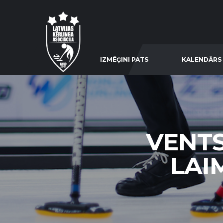
IZMĒĢINI PATS
KALENDĀRS
VENTS
LAIM