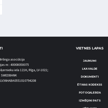
TI
VIETNES LAPAS
ērlinga asociācija
JAUNUMI
ijas nr.: 40008058075
LKA VALDE
iķernieku iela 121H, Rīga, LV-1021;
S SWEDBANK
DOKUMENTI
.: LV36HABA0551010794208
ĒTIKAS KODEKSS
FOTOGALERIJA
IZMĒĢINI PATS