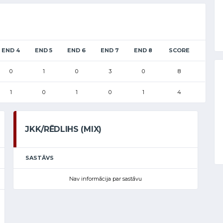
END 4
END 5
END 6
END 7
END 8
SCORE
0
1
0
3
0
8
1
0
1
0
1
4
JKK/RĒDLIHS (MIX)
SASTĀVS
Nav informācija par sastāvu