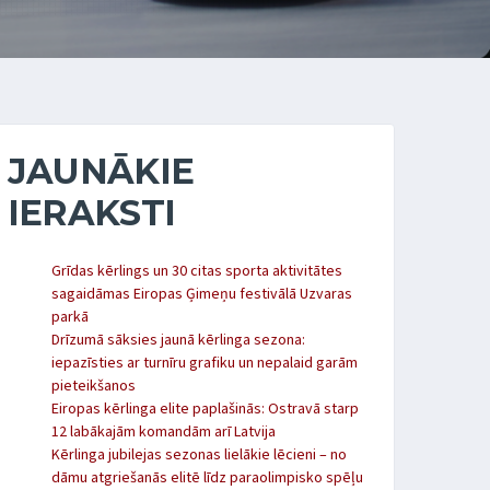
JAUNĀKIE
IERAKSTI
Grīdas kērlings un 30 citas sporta aktivitātes
sagaidāmas Eiropas Ģimeņu festivālā Uzvaras
parkā
Drīzumā sāksies jaunā kērlinga sezona:
iepazīsties ar turnīru grafiku un nepalaid garām
pieteikšanos
Eiropas kērlinga elite paplašinās: Ostravā starp
12 labākajām komandām arī Latvija
Kērlinga jubilejas sezonas lielākie lēcieni – no
dāmu atgriešanās elitē līdz paraolimpisko spēļu