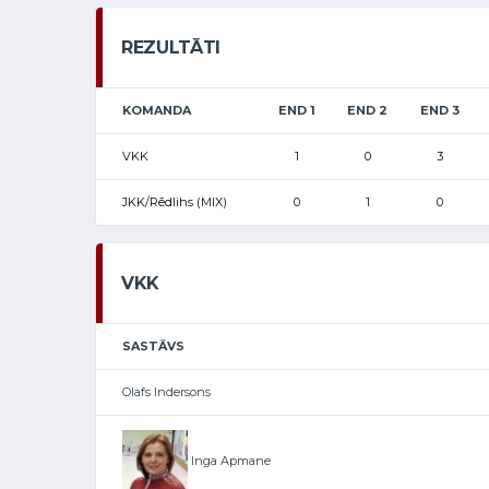
REZULTĀTI
KOMANDA
END 1
END 2
END 3
VKK
1
0
3
JKK/Rēdlihs (MIX)
0
1
0
VKK
SASTĀVS
Olafs Indersons
Inga Apmane