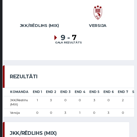
JKK/RĒDLIHS (MIX)
VERSIJA
9
-
7
GALA REZULTĀTS
REZULTĀTI
KOMANDA
END 1
END 2
END 3
END 4
END 5
END 6
END 7
SC
JKK/Rēdlihs
1
3
0
0
3
0
2
(MIX)
Versija
0
0
3
1
0
3
0
JKK/RĒDLIHS (MIX)