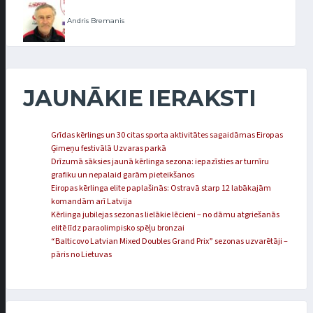
Andris Bremanis
JAUNĀKIE IERAKSTI
Grīdas kērlings un 30 citas sporta aktivitātes sagaidāmas Eiropas
Ģimeņu festivālā Uzvaras parkā
Drīzumā sāksies jaunā kērlinga sezona: iepazīsties ar turnīru
grafiku un nepalaid garām pieteikšanos
Eiropas kērlinga elite paplašinās: Ostravā starp 12 labākajām
komandām arī Latvija
Kērlinga jubilejas sezonas lielākie lēcieni – no dāmu atgriešanās
elitē līdz paraolimpisko spēļu bronzai
“Balticovo Latvian Mixed Doubles Grand Prix” sezonas uzvarētāji –
pāris no Lietuvas