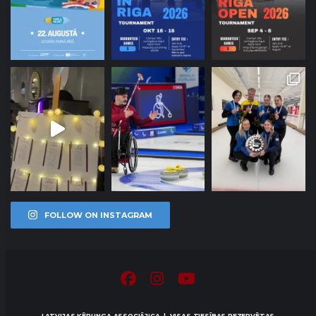
FOLLOW ON INSTAGRAM
LATVIJAS KĒRLINGA ASSOCIĀJICA | VISAS TIESĪBAS REZERVĒTAS