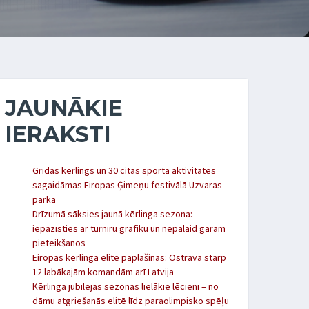
JAUNĀKIE
IERAKSTI
Grīdas kērlings un 30 citas sporta aktivitātes
sagaidāmas Eiropas Ģimeņu festivālā Uzvaras
parkā
Drīzumā sāksies jaunā kērlinga sezona:
iepazīsties ar turnīru grafiku un nepalaid garām
pieteikšanos
Eiropas kērlinga elite paplašinās: Ostravā starp
12 labākajām komandām arī Latvija
Kērlinga jubilejas sezonas lielākie lēcieni – no
dāmu atgriešanās elitē līdz paraolimpisko spēļu