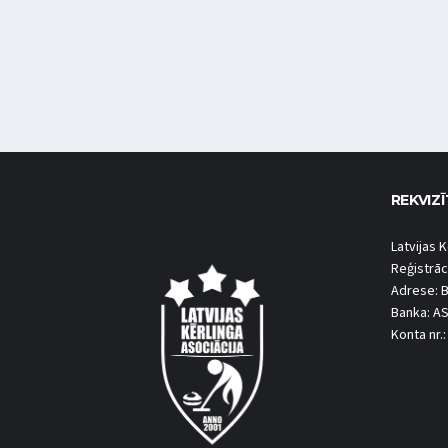
REKVIZĪ
Latvijas K
Reģistrāc
Adrese: B
Banka: A
Konta nr