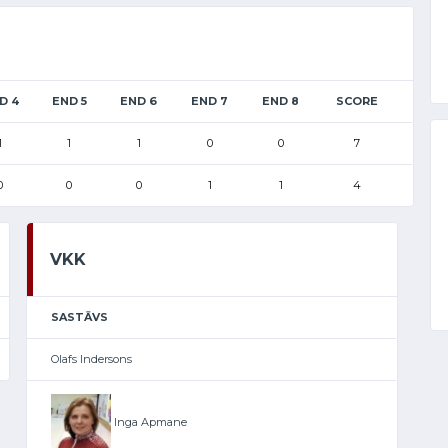
D 4
END 5
END 6
END 7
END 8
SCORE
1
1
1
0
0
7
0
0
0
1
1
4
VKK
SASTĀVS
Olafs Indersons
Inga Apmane