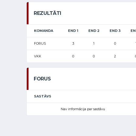
REZULTĀTI
KOMANDA
END 1
END 2
END 3
EN
FORUS
3
1
0
VKK
0
0
2
FORUS
SASTĀVS
Nav informācija par sastāvu