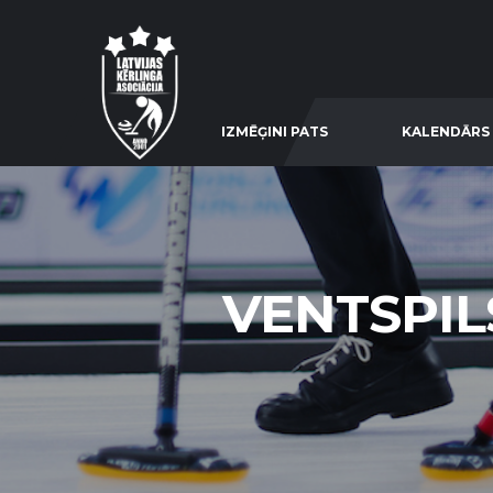
IZMĒĢINI PATS
KALENDĀRS
VENTSPIL