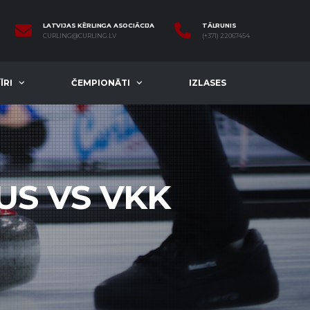
LATVIJAS KĒRLINGA ASOCIĀCIJA
TĀLRUNIS
CURLING@CURLING.LV
(+371) 22067454
ĪRI
ČEMPIONĀTI
IZLASES
US VS VKK