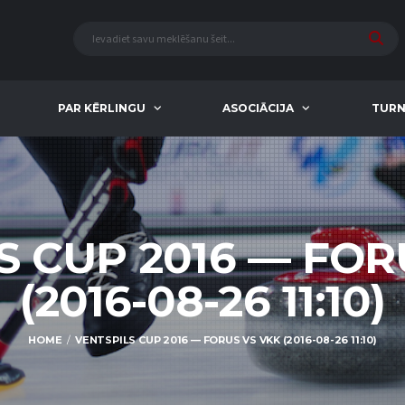
PAR KĒRLINGU
ASOCIĀCIJA
TURN
S CUP 2016 — FOR
(2016-08-26 11:10)
HOME
VENTSPILS CUP 2016 — FORUS VS VKK (2016-08-26 11:10)