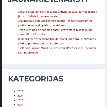
Grīdas kērlings un 30 citas sporta aktivitātes sagaidāmas Eiropas
Ģimeņu festivālā Uzvaras parkā
Drīzumā sāksies jaunā kērlinga sezona: iepazīsties ar turnīru
grafiku un nepalaid garām pieteikšanos
Eiropas kērlinga elite paplašinās: Ostravā starp 12 labākajām
komandām arī Latvija
Kērlinga jubilejas sezonas lielākie lēcieni – no dāmu atgriešanās
elitē līdz paraolimpisko spēļu bronzai
“Balticovo Latvian Mixed Doubles Grand Prix” sezonas uzvarētāji –
pāris no Lietuvas
KATEGORIJAS
2023
2024
2025
2026