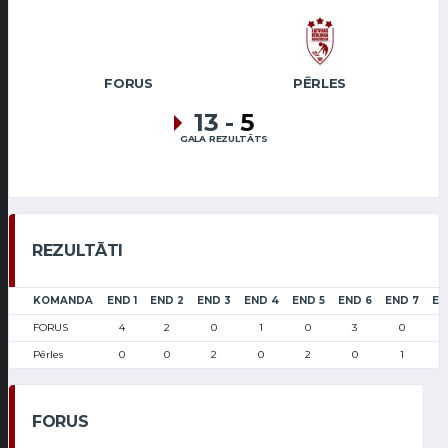
FORUS
PĒRLES
13
-
5
GALA REZULTĀTS
REZULTĀTI
KOMANDA
END 1
END 2
END 3
END 4
END 5
END 6
END 7
EN
FORUS
4
2
0
1
0
3
0
Pērles
0
0
2
0
2
0
1
FORUS