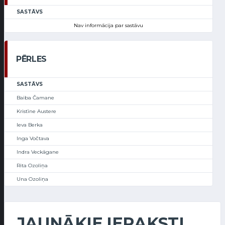
SASTĀVS
Nav informācija par sastāvu
PĒRLES
SASTĀVS
Baiba Čamane
Kristīne Austere
Ieva Berka
Inga Vočtava
Indra Veckāgane
Rita Ozoliņa
Una Ozoliņa
JAUNĀKIE IERAKSTI