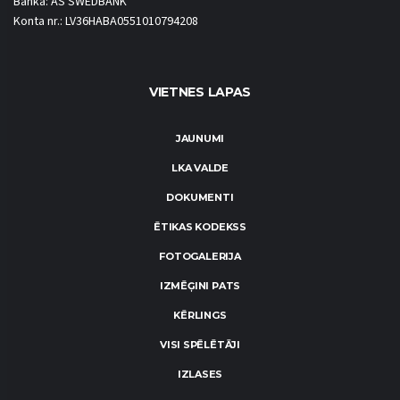
Banka: AS SWEDBANK
Konta nr.: LV36HABA0551010794208
VIETNES LAPAS
JAUNUMI
LKA VALDE
DOKUMENTI
ĒTIKAS KODEKSS
FOTOGALERIJA
IZMĒĢINI PATS
KĒRLINGS
VISI SPĒLĒTĀJI
IZLASES