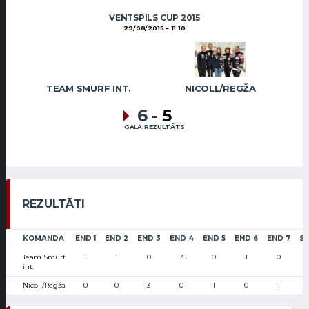
VENTSPILS CUP 2015
29/08/2015
11:10
TEAM SMURF INT.
NICOLL/REGŽA
6
-
5
GALA REZULTĀTS
REZULTĀTI
KOMANDA
END 1
END 2
END 3
END 4
END 5
END 6
END 7
S
Team Smurf
1
1
0
3
0
1
0
int.
Nicoll/Regža
0
0
3
0
1
0
1