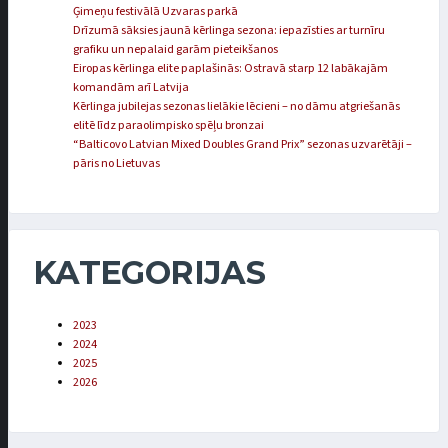
Ģimeņu festivālā Uzvaras parkā
Drīzumā sāksies jaunā kērlinga sezona: iepazīsties ar turnīru
grafiku un nepalaid garām pieteikšanos
Eiropas kērlinga elite paplašinās: Ostravā starp 12 labākajām
komandām arī Latvija
Kērlinga jubilejas sezonas lielākie lēcieni – no dāmu atgriešanās
elitē līdz paraolimpisko spēļu bronzai
“Balticovo Latvian Mixed Doubles Grand Prix” sezonas uzvarētāji –
pāris no Lietuvas
KATEGORIJAS
2023
2024
2025
2026